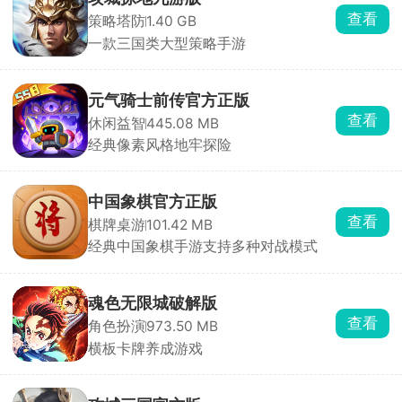
查看
策略塔防
1.40 GB
一款三国类大型策略手游
元气骑士前传官方正版
查看
休闲益智
445.08 MB
经典像素风格地牢探险
中国象棋官方正版
查看
棋牌桌游
101.42 MB
经典中国象棋手游支持多种对战模式
魂色无限城破解版
查看
角色扮演
973.50 MB
横板卡牌养成游戏