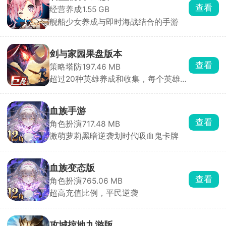
查看
经营养成
1.55 GB
舰船少女养成与即时海战结合的手游
剑与家园果盘版本
查看
策略塔防
197.46 MB
超过20种英雄养成和收集，每个英雄专
属独特技能
血族手游
查看
角色扮演
717.48 MB
激萌萝莉黑暗逆袭划时代吸血鬼卡牌
血族变态版
查看
角色扮演
765.06 MB
超高充值比例，平民逆袭
攻城掠地九游版