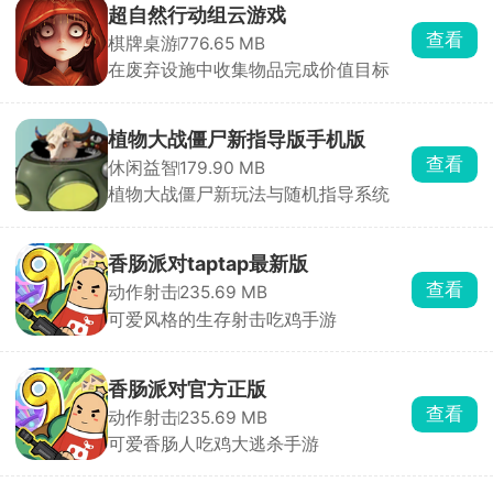
超自然行动组云游戏
查看
棋牌桌游
776.65 MB
在废弃设施中收集物品完成价值目标
植物大战僵尸新指导版手机版
查看
休闲益智
179.90 MB
植物大战僵尸新玩法与随机指导系统
香肠派对taptap最新版
查看
动作射击
235.69 MB
可爱风格的生存射击吃鸡手游
香肠派对官方正版
查看
动作射击
235.69 MB
可爱香肠人吃鸡大逃杀手游