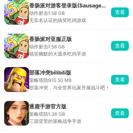
香肠派对游客登录版(Sausage
查看
动作射击
1.58 GB
Man)
无实名认证的搞笑吃鸡游戏
香肠派对亚服正版
查看
动作射击
1.58 GB
搞笑幽默的大逃杀吃鸡手游
部落冲突bilibili版
查看
策略塔防
910.50 MB
部落冲突，与全世界玩家开展战斗吧！
逐鹿手游官方版
查看
策略塔防
1.38 GB
三国背景的策略战争手游