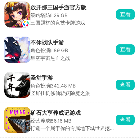
放开那三国手游官方版
查看
策略塔防
1.29 GB
三国题材的竞技卡牌游戏
不休战队手游
查看
角色扮演
1.89 GB
星空宇宙热血之战
圣堂手游
查看
角色扮演
342.48 MB
竖屏挂机修仙斩妖除魔之旅
矿石大亨养成记游戏
查看
经营养成
86.16 MB
打造一个属于你的专属地下城世界挖到
超多宝石！