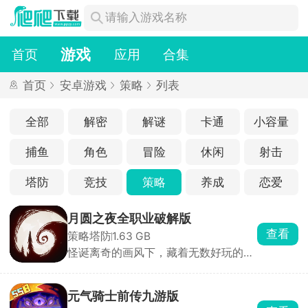
游戏
首页
应用
合集
首页
安卓游戏
策略
列表
全部
解密
解谜
卡通
小容量
捕鱼
角色
冒险
休闲
射击
塔防
竞技
策略
养成
恋爱
月圆之夜全职业破解版
查看
策略塔防
1.63 GB
怪诞离奇的画风下，藏着无数好玩的点
子
元气骑士前传九游版