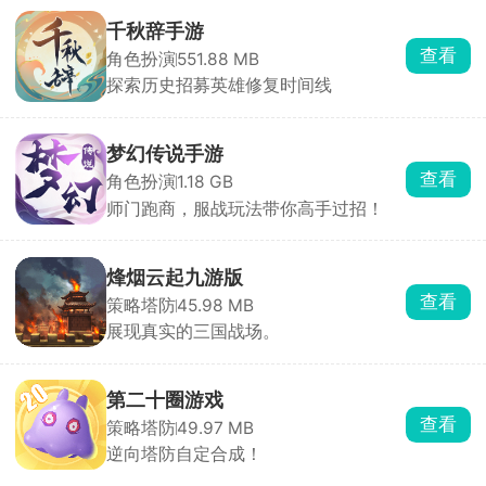
千秋辞手游
查看
角色扮演
551.88 MB
探索历史招募英雄修复时间线
梦幻传说手游
查看
角色扮演
1.18 GB
师门跑商，服战玩法带你高手过招！
烽烟云起九游版
查看
策略塔防
45.98 MB
展现真实的三国战场。
第二十圈游戏
查看
策略塔防
49.97 MB
逆向塔防自定合成！