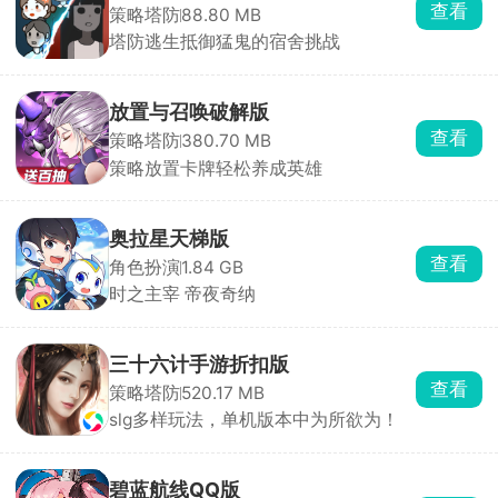
查看
策略塔防
88.80 MB
塔防逃生抵御猛鬼的宿舍挑战
放置与召唤破解版
查看
策略塔防
380.70 MB
策略放置卡牌轻松养成英雄
奥拉星天梯版
查看
角色扮演
1.84 GB
时之主宰 帝夜奇纳
三十六计手游折扣版
查看
策略塔防
520.17 MB
slg多样玩法，单机版本中为所欲为！
碧蓝航线QQ版