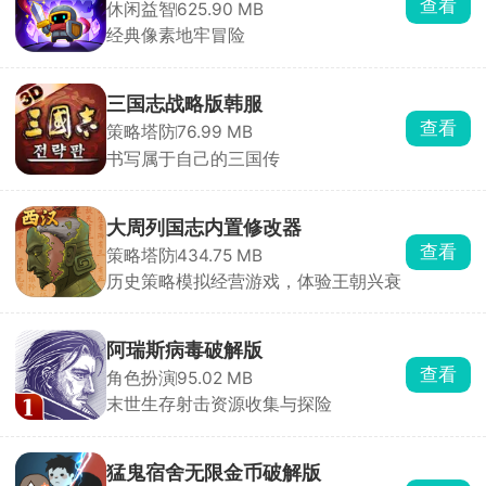
查看
休闲益智
625.90 MB
经典像素地牢冒险
三国志战略版韩服
查看
策略塔防
76.99 MB
书写属于自己的三国传
大周列国志内置修改器
查看
策略塔防
434.75 MB
历史策略模拟经营游戏，体验王朝兴衰
阿瑞斯病毒破解版
查看
角色扮演
95.02 MB
末世生存射击资源收集与探险
猛鬼宿舍无限金币破解版