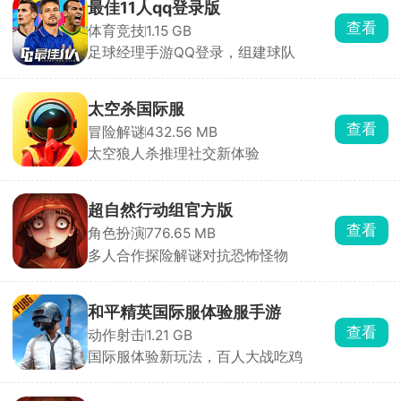
最佳11人qq登录版
查看
体育竞技
1.15 GB
足球经理手游QQ登录，组建球队
太空杀国际服
查看
冒险解谜
432.56 MB
太空狼人杀推理社交新体验
超自然行动组官方版
查看
角色扮演
776.65 MB
多人合作探险解谜对抗恐怖怪物
和平精英国际服体验服手游
查看
动作射击
1.21 GB
国际服体验新玩法，百人大战吃鸡