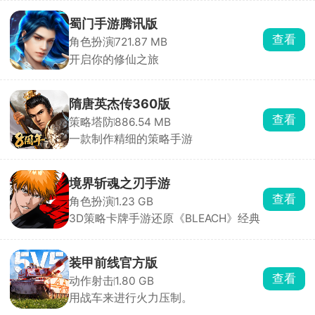
蜀门手游腾讯版
查看
角色扮演
721.87 MB
开启你的修仙之旅
隋唐英杰传360版
查看
策略塔防
886.54 MB
一款制作精细的策略手游
境界斩魂之刃手游
查看
角色扮演
1.23 GB
3D策略卡牌手游还原《BLEACH》经典
装甲前线官方版
查看
动作射击
1.80 GB
用战车来进行火力压制。