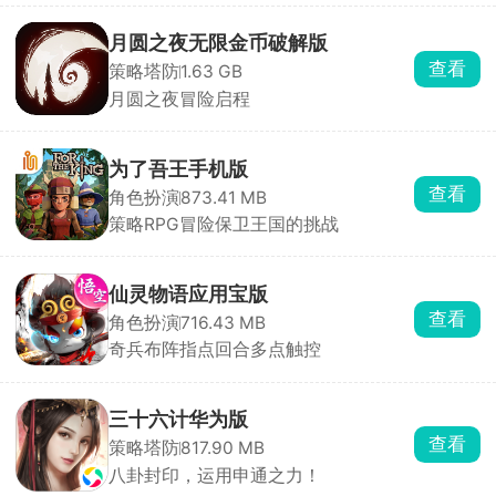
月圆之夜无限金币破解版
查看
策略塔防
1.63 GB
月圆之夜冒险启程
为了吾王手机版
查看
角色扮演
873.41 MB
策略RPG冒险保卫王国的挑战
仙灵物语应用宝版
查看
角色扮演
716.43 MB
奇兵布阵指点回合多点触控
三十六计华为版
查看
策略塔防
817.90 MB
八卦封印，运用申通之力！