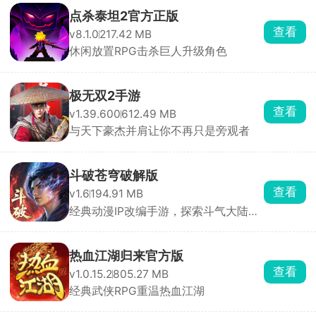
点杀泰坦2官方正版
查看
v8.1.0
217.42 MB
休闲放置RPG击杀巨人升级角色
极无双2手游
查看
v1.39.600
612.49 MB
与天下豪杰并肩让你不再只是旁观者
斗破苍穹破解版
查看
v1.6
194.91 MB
经典动漫IP改编手游，探索斗气大陆世
界
热血江湖归来官方版
查看
v1.0.15.2
805.27 MB
经典武侠RPG重温热血江湖