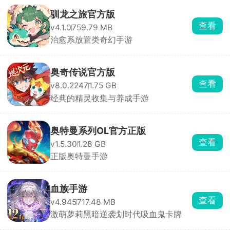
驯龙之旅官方版
查看
v4.1.0
759.79 MB
治愈系放置类奇幻手游
奥奇传说官方版
查看
v8.0.2247
1.75 GB
经典的精灵收集与养成手游
奥特曼系列OL官方正版
查看
v1.5.30
1.28 GB
正版奥特曼手游
血族手游
查看
v4.945
717.48 MB
激萌萝莉黑暗逆袭划时代吸血鬼卡牌