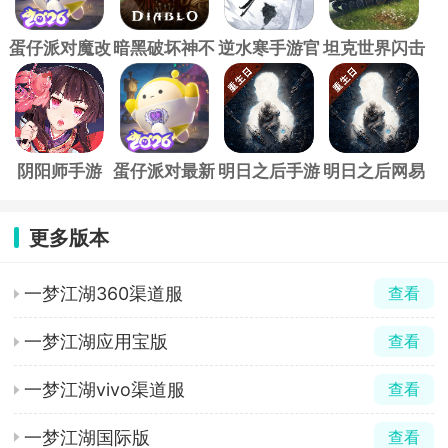
蛋仔派对魔改
暗黑破坏神不
逆水寒手游官
坦克世界闪击
版本最新版
朽官方正版
方版
战官服
阴阳师手游
蛋仔派对最新
明日之后手游
明日之后网易
版
官方版
更多版本
一梦江湖360渠道服
查看
一梦江湖应用宝版
查看
一梦江湖vivo渠道服
查看
一梦江湖国际版
查看