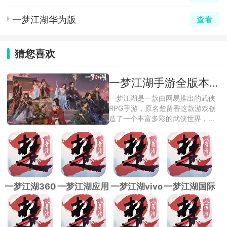
一梦江湖华为版
查看
猜您喜欢
一梦江湖手游全版本合集
一梦江湖是一款由网易推出的武侠
RPG手游，原名楚留香这款游戏创
造了一个丰富多彩的武侠世界，让
玩家能够自 ...
一梦江湖360
一梦江湖应用
一梦江湖vivo
一梦江湖国际
渠道服
宝版
渠道服
版