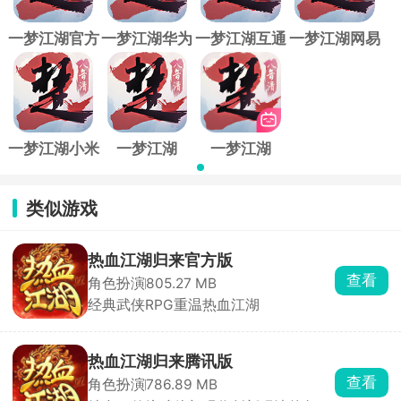
一梦江湖官方
一梦江湖华为
一梦江湖互通
一梦江湖网易
版
版
版
渠道服
一梦江湖小米
一梦江湖
一梦江湖
版
oppo版
bilibili版
类似游戏
热血江湖归来官方版
查看
角色扮演
805.27 MB
经典武侠RPG重温热血江湖
热血江湖归来腾讯版
查看
角色扮演
786.89 MB