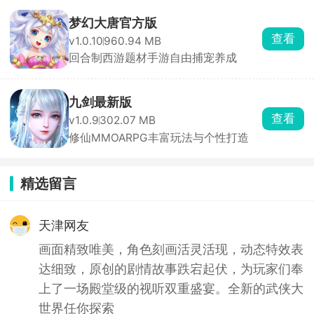
梦幻大唐官方版
查看
v1.0.10
960.94 MB
回合制西游题材手游自由捕宠养成
九剑最新版
查看
v1.0.9
302.07 MB
修仙MMOARPG丰富玩法与个性打造
精选留言
天津网友
画面精致唯美，角色刻画活灵活现，动态特效表
达细致，原创的剧情故事跌宕起伏，为玩家们奉
上了一场殿堂级的视听双重盛宴。全新的武侠大
世界任你探索