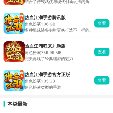
结合了传统武侠与现代创新玩法的角色
扮演手游
热血江湖手游腾讯版
查看
角色扮演
1.06 GB
多种酷炫装备实时更换打造不一样的自
己！
热血江湖归来九游版
查看
角色扮演
789.99 MB
完美再现了经典端游的魅力
热血江湖手游官方正版
查看
角色扮演
1.05 GB
角色扮演类型的手游
本类最新