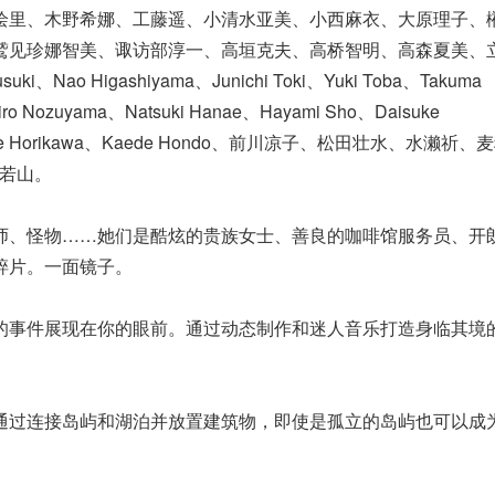
绘里、木野希娜、工藤遥、小清水亚美、小西麻衣、大原理子、
鹫见珍娜智美、诹访部淳一、高垣克夫、高桥智明、高森夏美、
、Nao Higashiyama、Junichi Toki、Yuki Toba、Takuma
hiro Nozuyama、Natsuki Hanae、Hayami Sho、Daisuke
ra、Kaede Horikawa、Kaede Hondo、前川凉子、松田壮水、水濑祈
、若山。
师、怪物……她们是酷炫的贵族女士、善良的咖啡馆服务员、开
碎片。一面镜子。
的事件展现在你的眼前。通过动态制作和迷人音乐打造身临其境
通过连接岛屿和湖泊并放置建筑物，即使是孤立的岛屿也可以成