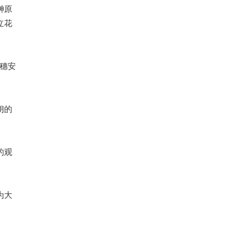
榊原
立花
、麦穗安
朗的
的观
为大