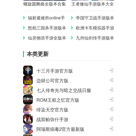
螺旋圆舞曲全版本合集
王者修仙手游版本大全
辐射避难所online手
帝国守卫战手游版本
游版本大全
大全
怒焰三国杀手游版本
欧洲卡车模拟器手游
合集
版本合集
仙灵物语手游全版本
九州仙剑传手游版本
合集
大全
本类更新
十三月手游官方版
边狱公司官方版
七人传奇光与暗之交战日服
ROM王权之忆官方版
绯染天空官方版
战双帕弥什手游
阿瑞斯病毒2官方最新版