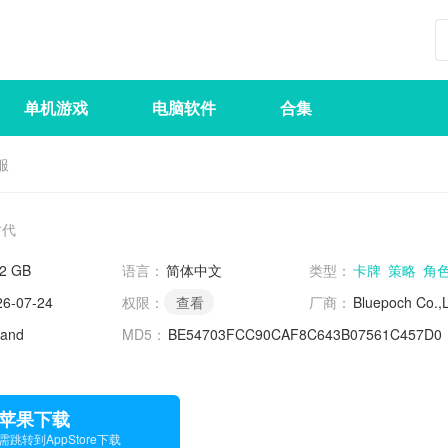
单机游戏
电脑软件
合集
服
时代
92 GB
语言：
简体中文
类型：
卡牌
策略
角
26-07-24
权限：
查看
厂商：
Bluepoch Co.,L
.and
MD5：
BE54703FCC90CAF8C643B07561C457D0
苹果下载
需跳转到AppStore下载