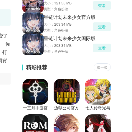
大小：
121.55 MB
查看
类型：
角色扮演
星链计划未来少女官方版
大小：
203.34 MB
查看
类型：
角色扮演
变了
星链计划未来少女国际版
中，你
大小：
203.34 MB
查看
，打
类型：
角色扮演
雨背
精彩推荐
换一换
十三月手游官
边狱公司官方
七人传奇光与
方版
版
暗之交战日服