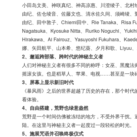
小田岛文美、神咲真纪、神高凉惠、川澄绫子、北村
由纪、佐仓绫音、佐藤文也、清水佐久间、须崎绫、
由纪、田中敦子、Chiemi田中、Rie Tanaka、Risa Fusuki
Nagatsuka、Kyosuke Nitta、Ruriko Noguchi、Yuki
Hirakawa、Ai Fairouz、Yasuyoshi Fukuha
娜、矢田航平、山本希、悠纪葵、夕月和歌、Liyuu
2、邂逅跨部落、跨时代的神秘主义者
人们对神秘主义者有很多不同的称呼：女巫、黑魔法
摇滚女孩。也是稻草人、苹果、电视……甚至是一块
3、屏幕上显示新旧时代
《暴风雨》之后的世界超越了历史的存在，那个时代
看体验。
4、自由搭建，荒野也绿意盎然
荒野是一个时间仿佛被冻结的地方，不受外界干扰。
陆。在这里与神秘主义者一起度过一段轻松的时光。
5、施展咒语并召唤终极仪式