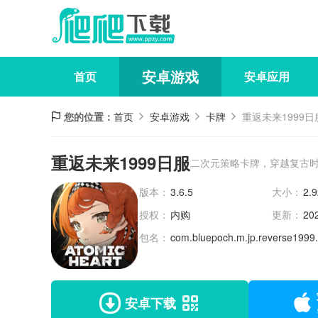
安卓游戏
首页
安卓应用
您的位置：
首页
安卓游戏
卡牌
重返未来1999日
重返未来1999日服
二次元策略卡牌，穿越复古
版本：
3.6.5
大小：
2.
授权：
内购
更新：
20
包名：
com.bluepoch.m.jp.reverse1999
安卓下载