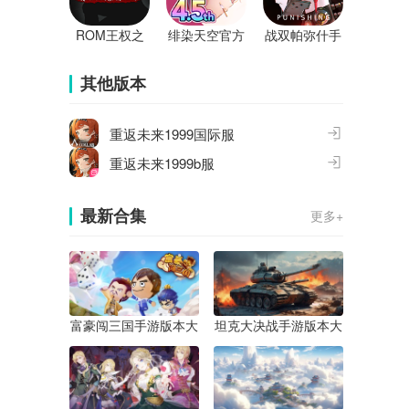
ROM王权之
绯染天空官方
战双帕弥什手
忆官方版
版
游
其他版本
重返未来1999国际服
重返未来1999b服
最新合集
更多+
富豪闯三国手游版本大
坦克大决战手游版本大
全
全