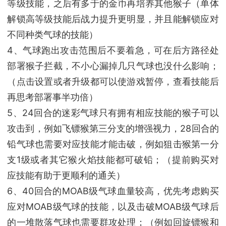
等级技能，之后有多于的金币再培养其他猴子（单体
解锁高等级技能后战力提升更明显，并且能解锁应对
不同种类气球的技能）
4、气球跑出攻击范围后不要着急，可在后方路径处
部署猴子拦截，不小心漏掉几只气球也没什么影响；
（点击设置或者升级都可以使游戏暂停，查看技能后
再思考部署事半功倍）
5、24回合的迷彩气球只有拥有相应技能的猴子可以
攻击到，例如飞镖猴第三分支的增强视力，28回合的
铅气球也需要对应技能才能击破，例如狙击猴第一分
支1级或者其它猴火焰技能都可破铅；（提前购买对
应技能有助于更顺利的通关）
6、40回合的MOAB级气球血量较高，优先考虑购买
应对MOAB级气球的技能，以及击破MOAB级气球后
的一堆散落气球也需要群攻处理；（例如回旋镖猴和