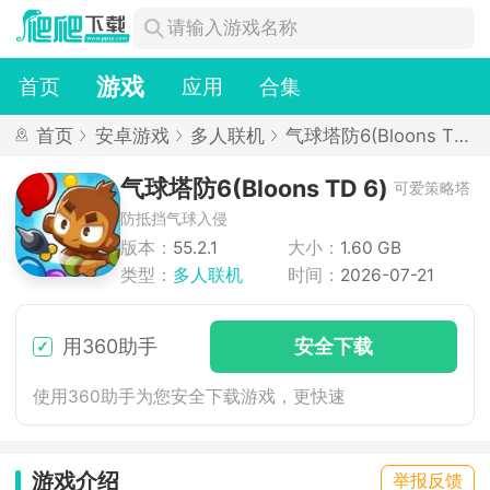
游戏
首页
应用
合集
首页
安卓游戏
多人联机
气球塔防6(Bloons TD
6)
气球塔防6(Bloons TD 6)
可爱策略塔
防抵挡气球入侵
版本：
55.2.1
大小：
1.60 GB
类型：
多人联机
时间：
2026-07-21
用360助手
安
全下
载
使用360助手为您安全下载游戏，更快速
游戏介绍
举报反馈