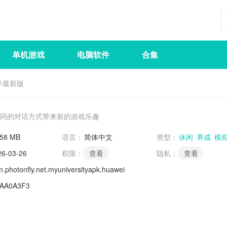
单机游戏
电脑软件
合集
学最新版
同的对话方式带来新的游戏乐趣
.58 MB
语言：
简体中文
类型：
休闲
养成
模
26-03-26
权限：
查看
隐私：
查看
.photonfly.net.myuniversityapk.huawei
8AA0A3F3