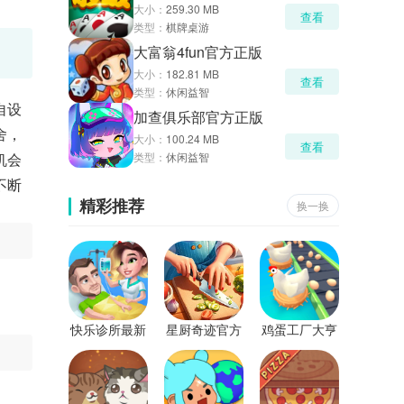
大小：
259.30 MB
查看
类型：
棋牌桌游
大富翁4fun官方正版
大小：
182.81 MB
查看
类型：
休闲益智
自设
加查俱乐部官方正版
舍，
大小：
100.24 MB
查看
机会
类型：
休闲益智
不断
精彩推荐
换一换
快乐诊所最新
星厨奇迹官方
鸡蛋工厂大亨
版
版
最新版