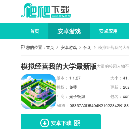
安卓游戏
首页
安卓应用
您的位置：
首页
安卓游戏
休闲
模拟经营我的大
模拟经营我的大学最新版
大量的校园人物不
版本：
1.1.27
大小：
41
授权：
免费
更新：
20
厂商：
光子畅游
包名：
com
MD5：
08357A0D5404B21022842B18
安卓下载