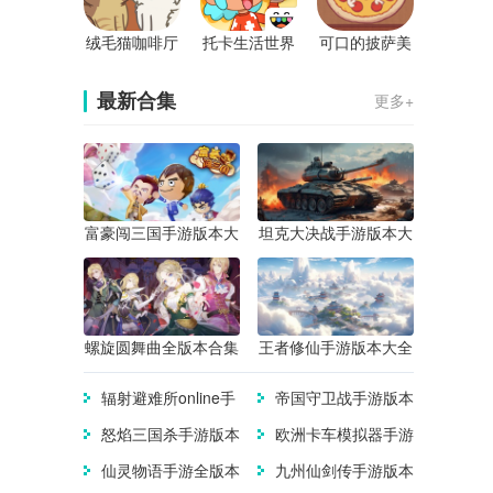
绒毛猫咖啡厅
托卡生活世界
可口的披萨美
最新版(Cat C
完整解锁版
味的披萨正版
afe)
最新合集
更多+
富豪闯三国手游版本大
坦克大决战手游版本大
全
全
螺旋圆舞曲全版本合集
王者修仙手游版本大全
辐射避难所online手
帝国守卫战手游版本
游版本大全
大全
怒焰三国杀手游版本
欧洲卡车模拟器手游
合集
版本合集
仙灵物语手游全版本
九州仙剑传手游版本