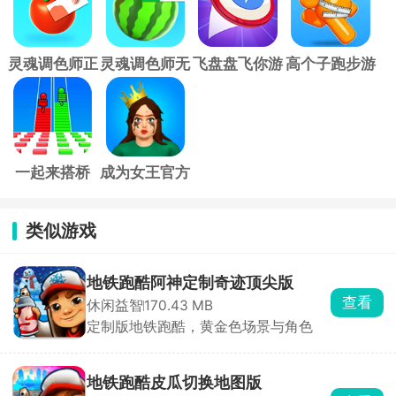
灵魂调色师正
灵魂调色师无
飞盘盘飞你游
高个子跑步游
版
广告版
戏
戏
一起来搭桥
成为女王官方
版
类似游戏
地铁跑酷阿神定制奇迹顶尖版
查看
休闲益智
170.43 MB
定制版地铁跑酷，黄金色场景与角色
地铁跑酷皮瓜切换地图版