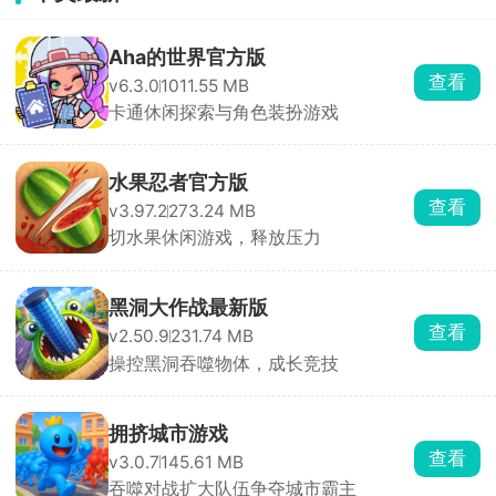
Aha的世界官方版
查看
v6.3.0
1011.55 MB
卡通休闲探索与角色装扮游戏
水果忍者官方版
查看
v3.97.2
273.24 MB
切水果休闲游戏，释放压力
黑洞大作战最新版
查看
v2.50.9
231.74 MB
操控黑洞吞噬物体，成长竞技
拥挤城市游戏
查看
v3.0.7
145.61 MB
吞噬对战扩大队伍争夺城市霸主