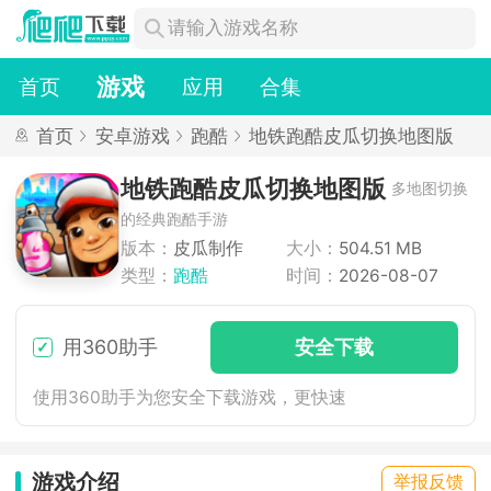
游戏
首页
应用
合集
首页
安卓游戏
跑酷
地铁跑酷皮瓜切换地图版
地铁跑酷皮瓜切换地图版
多地图切换
的经典跑酷手游
版本：
皮瓜制作
大小：
504.51 MB
类型：
跑酷
时间：
2026-08-07
用360助手
安
全下
载
使用360助手为您安全下载游戏，更快速
游戏介绍
举报反馈