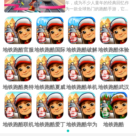
年，成为不少人童年的经典回忆作
为一款全球热门的跑酷手游，它以
色彩鲜艳的卡 ...
地铁跑酷官服
地铁跑酷国际
地铁跑酷破解
地铁跑酷体验
服官方正版
版
服
地铁跑酷奥特
地铁跑酷夏威
地铁跑酷单机
地铁跑酷武汉
曼联动版
夷版
版
站版
地铁跑酷联机
地铁跑酷爱丁
地铁跑酷华为
地铁跑酷
版
堡版本
版
Easft仿外网