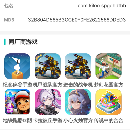
com.kiloo.spgqhdtbb
包名
32B804D565B3CCE0F0FE2622566DDED3
MD5
同厂商游戏
纪念碑谷手游
机甲战队官方
进击的战争机
梦幻花园官方
正版
器
正版
地铁跑酷lz阴
卡拉彼丘手游
小心火烛官方
传说中的合合
森车站版
版
岛手游