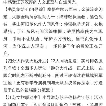
中感受江苏深厚的人文底蕴与自然风光。
【书灵集结·山河寻踪】魔悟空踏云而来，金箍流光闪
耀，火眼金睛洞察世间万千；绛珠轻执画卷，墨色流
转，将山河旧梦化作人间风华；仲谋执掌虎符，衣袍
猎猎，于江东风云间运筹帷幄；浒灵携豪侠之气现
身，巾帼不让须眉，守护四方传说。当书页化作山
河，当传说走入现实，一场跨越千年的冒险正在开
启。
【跑分大作战火热开启】12人同场竞速，实时排名激
烈争锋！全新多人玩法「跑分大作战」正式上线，在
限定时间内不断冲刺积分，闯过三轮淘汰赛挑战冠军
宝座！更有赛季专属机制与天赋系统等你探索，打造
属于自己的最强跑分流派！
【江苏文旅联动中】小导游苏苏带你畅游江苏！活动
期间前往签到，即可领取联动角色「苏苏」；参与挖