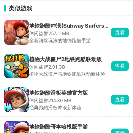
温哥华版
类似游戏
地铁跑酷冲浪(Subway Surfers
查看
休闲益智
257.11 MB
City)
全新消除玩法的地铁跑酷手游
植物大战僵尸2地铁跑酷联动版
查看
休闲益智
2.01 GB
植物大战僵尸与地铁跑酷联动新体验
地铁跑酷滑板英雄官方版
查看
休闲益智
214.30 MB
经典跑酷滑板冲浪新体验
地铁跑酷哥本哈根版手游