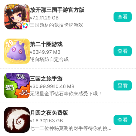
放开那三国手游官方版
查看
v7.2.1
1.29 GB
三国题材的竞技卡牌游戏
第二十圈游戏
查看
v63
49.97 MB
逆向塔防自定合成！
三国之旅手游
查看
v30.99.99
10.46 MB
无限量金币钻石等你来感受下哦！
月圆之夜免费版
查看
v1.6.30
1.63 GB
七十二位神秘莫测的对手等待你的挑
战！