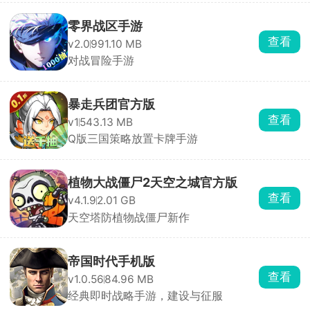
零界战区手游
查看
v2.0
991.10 MB
对战冒险手游
暴走兵团官方版
查看
v1
543.13 MB
Q版三国策略放置卡牌手游
植物大战僵尸2天空之城官方版
查看
v4.1.9
2.01 GB
天空塔防植物战僵尸新作
帝国时代手机版
查看
v1.0.56
84.96 MB
经典即时战略手游，建设与征服