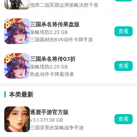
指挥二战军团运用策略决胜千里
三国杀名将传果盘版
查看
策略塔防
2.23 GB
三国题材的6V6动作卡牌手游
三国杀名将传0.1折
查看
策略塔防
2.20 GB
热血动作卡牌最强者
本类最新
逐鹿手游官方版
查看
v3.1.37
1.38 GB
三国背景的策略战争手游