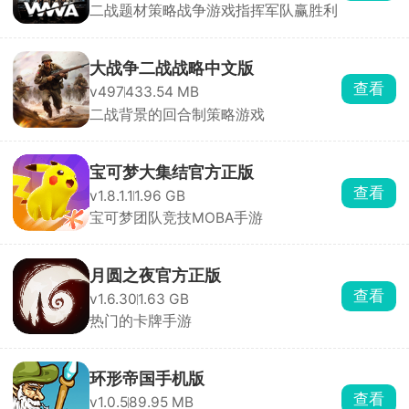
二战题材策略战争游戏指挥军队赢胜利
大战争二战战略中文版
查看
v497
433.54 MB
二战背景的回合制策略游戏
宝可梦大集结官方正版
查看
v1.8.1.1
1.96 GB
宝可梦团队竞技MOBA手游
月圆之夜官方正版
查看
v1.6.30
1.63 GB
热门的卡牌手游
环形帝国手机版
查看
v1.0.5
89.95 MB