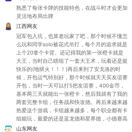
熟悉了每张卡牌的技能特色，在战斗时才会更加
灵活地布局出牌
江西网友
冠军包入坑，也算老玩家了吧，那个时候不懂怎
么玩和同学solo被花式吊打，每个月的追求就是
上个20拿个卡背。还记得我的第一张橙卡就是
大王，当时自己瞎组了一套大王术，玩着还是挺
快乐的(地狱火！！！)再后来到了安戈洛的时
候，开包运气特别好，那个时候就天天买友谊赛
开包，当时一天可以打5把友谊赛，400金币，
基本两三天就能出一张橙卡，然后我就有了我的
两套完整卡组，任务战和快攻德。再后来越来越
热爱这个游戏，卡组越来越多，每个职业都有卡
组能玩，最爱的还是蓝龙德和星界德，小德赛高
山东网友