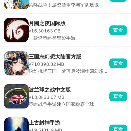
策略战争手游资源争夺与军队建设
月圆之夜国际版
查看
v1.6.30
1.63 GB
一款轻策略类冒险手游
三国志幻想大陆官方版
查看
v7.1.0
898.82 MB
纷纷扰扰三国一梦再启波澜壮阔幻想之
旅
波兰球之战中文版
查看
v1.3.0
133.67 MB
策略战争手游建立国家称霸全球
上古封神手游
查看
v1.9.5
131.19 MB