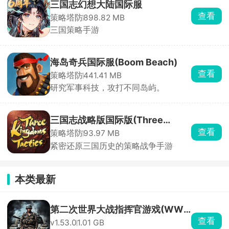
三国志幻想大陆国际服
查看
策略塔防
898.82 MB
三国策略手游
海岛奇兵国际服(Boom Beach)
查看
策略塔防
441.41 MB
研究军事科技，攻打不同岛屿。
三国志战略版国际版(Three
查看
策略塔防
93.97 MB
Kingdoms Tactics)
紧密还原三国历史的策略战争手游
本类最新
第二次世界大战指挥官游戏(WWA
查看
v1.53.0
1.01 GB
RTS)