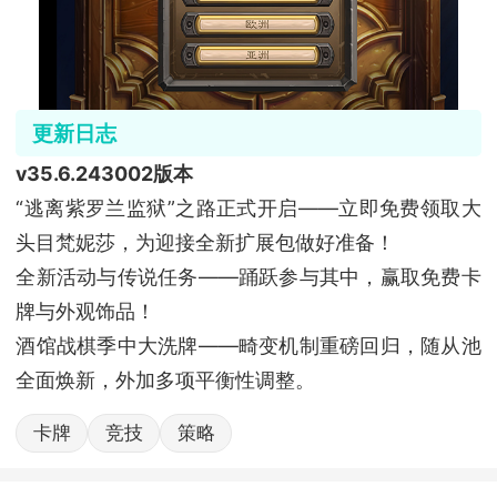
更新日志
v35.6.243002版本
“逃离紫罗兰监狱”之路正式开启——立即免费领取大
头目梵妮莎，为迎接全新扩展包做好准备！
全新活动与传说任务——踊跃参与其中，赢取免费卡
牌与外观饰品！
酒馆战棋季中大洗牌——畸变机制重磅回归，随从池
全面焕新，外加多项平衡性调整。
卡牌
竞技
策略