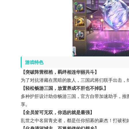
游戏特色
【突破阵营桎梏，羁绊相连华丽共斗】
为了对抗潜藏在黑暗的敌人，三国武将们联手出击，
【轻松畅游三国，放置养成不肝也不掉队】
多种护肝设计助你畅游三国，官方自带加速助手，推图
享。
【全员皆可无双，你选的就是最强】
乱世之中名留青史者，都是任你招募的豪杰！打破初
【化身清河城主，百将相伴的幻想乡】