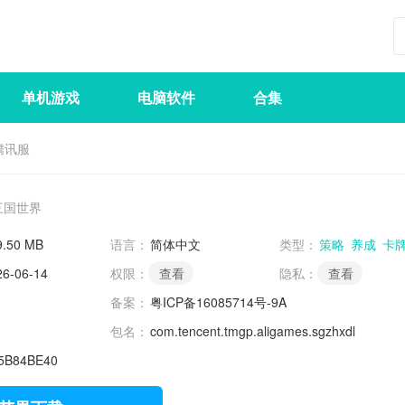
单机游戏
电脑软件
合集
腾讯服
三国世界
9.50 MB
语言：
简体中文
类型：
策略
养成
卡
26-06-14
权限：
查看
隐私：
查看
备案：
粤ICP备16085714号-9A
包名：
com.tencent.tmgp.aligames.sgzhxdl
5B84BE40