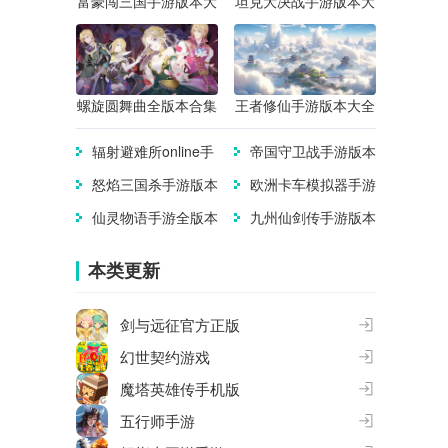
富豪闯三国手游版本大
坦克大决战手游版本大
全
全
螺旋圆舞曲全版本合集
王者修仙手游版本大全
辐射避难所online手
帝国守卫战手游版本
游版本大全
大全
怒焰三国杀手游版本
欧洲卡车模拟器手游
合集
版本合集
仙灵物语手游全版本
九州仙剑传手游版本
合集
大全
本类更新
剑与远征官方正版
幻世契约游戏
魔塔英雄传手机版
五行师手游