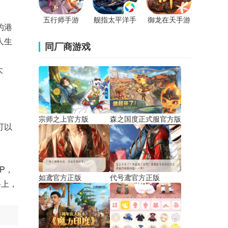
五行师手游
舰指太平洋手
御龙在天手游
的港
游
人生
同厂商游戏
大
宗师之上官方版
森之国度正式服官方版
可以
P，
如鸢官方正版
代号鸢官方正版
将上，