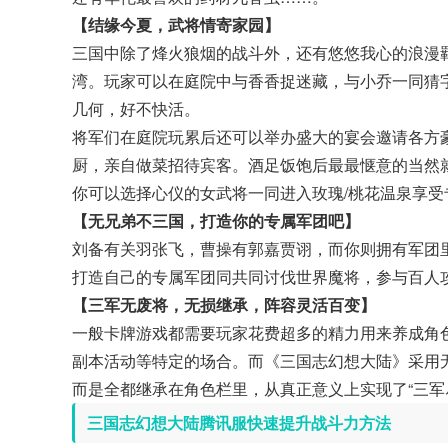
【结缘今夏，武将情寄家园】
三国中除了烽火狼烟的战斗外，还有悠悠我心的浪漫
湾。玩家可以在庭院中与香香捉迷藏，与小乔一同猜
几何，好不快活。
将军们在庭院玩累后还可以举办盛大的宴会邀请各方豪杰
厨，亲自做菜招待宾客。酒足饭饱后最最惬意的当然
你可以选择心仪的女武将一同进入玫瑰/桃花温泉享受
【无兄弟不三国，打造你的专属军团吧】
刘备有关羽张飞，曹操有郭嘉贾诩，而你则拥有军团
打造自己的专属军团同共同讨伐世界魔将，参与百人
【三军无废将，无损继承，阵容灵活百变】
一般卡牌游戏都需要玩家花费超多的精力用来养成角色
副本活动等特定的场合。而《三国志幻想大陆》采用无
而是全都继承在角色栏里，从真正意义上实现了“三军
三国志幻想大陆腾讯服快速提升战斗力方法