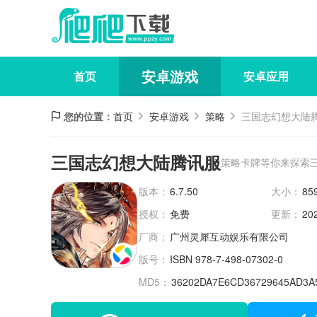
安卓游戏
首页
安卓应用
您的位置：
首页
安卓游戏
策略
三国志幻想大陆
三国志幻想大陆腾讯服
策略卡牌等你来探索
版本：
6.7.50
大小：
85
授权：
免费
更新：
20
厂商：
广州灵犀互动娱乐有限公司
版号：
ISBN 978-7-498-07302-0
MD5：
36202DA7E6CD36729645AD3A