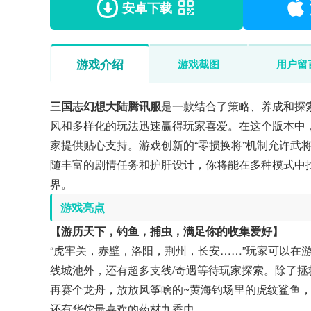
安卓下载
游戏介绍
游戏截图
用户留
三国志幻想大陆腾讯服
是一款结合了策略、养成和探
风和多样化的玩法迅速赢得玩家喜爱。在这个版本中
家提供贴心支持。游戏创新的“零损换将”机制允许武
随丰富的剧情任务和护肝设计，你将能在多种模式中
界。
游戏亮点
【游历天下，钓鱼，捕虫，满足你的收集爱好】
“虎牢关，赤壁，洛阳，荆州，长安……”玩家可以在
线城池外，还有超多支线/奇遇等待玩家探索。除了
再赛个龙舟，放放风筝啥的~黄海钓场里的虎纹鲨鱼
还有华佗最喜欢的药材九香虫……。