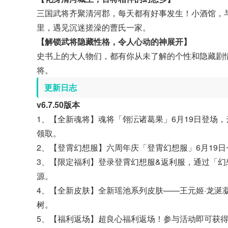
三国武将齐聚清河郡，每天都有好事发生！小酒馆，
里，遇见沉迷搓澡的曹氏一家。
【解锁武将隐藏性格，令人心动的神展开】
史书上的大人物们，都有你从未了解的个性和隐藏剧
将。
更新日志
v6.7.50版本
1、【全新魂将】魂将「翎沄诸葛果」6月19日登场
领取。
2、【登霄幻想服】六周年庆「登霄幻想服」6月19日
3、【限定福利】登录登霄幻想服&返利服，通过「幻
源。
4、【全新皮肤】全新瑶池系列皮肤——王元姬·龙涎凝
树。
5、【福利返场】超良心福利返场！参与活动即可获