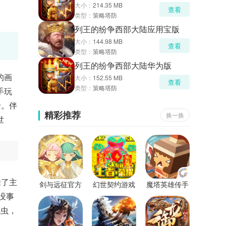
大小：
214.35 MB
查看
类型：
策略塔防
列王的纷争西部大陆应用宝版
大小：
144.98 MB
查看
类型：
策略塔防
列王的纷争西部大陆华为版
的画
大小：
152.55 MB
查看
类型：
策略塔防
手玩
卡。伴
精彩推荐
换一换
世
除了主
剑与远征官方
幻世契约游戏
魔塔英雄传手
正版
机版
没事
绒虫，