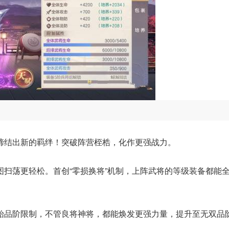
缔结出新的羁绊！突破阵营桎梏，化作更强战力。
扫荡更轻松。首创“零损换将”机制，上阵武将的等级装备都能
始品阶限制，不管良将神将，都能焕发更强力量，提升至无双品