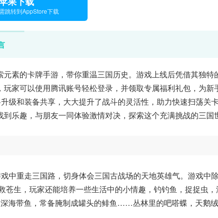
苹果下载
需跳转到AppStore下载
言
索元素的卡牌手游，带你重温三国历史。游戏上线后凭借其独特
，玩家可以使用腾讯账号轻松登录，并领取专属福利礼包，为新
将升级和装备共享，大大提升了战斗的灵活性，助力快速扫荡关
找到乐趣，与朋友一同体验激情对决，探索这个充满挑战的三国
游戏中重走三国路，切身体会三国古战场的天地英雄气。游戏中
拯救苍生，玩家还能培养一些生活中的小情趣，钓钓鱼，捉捉虫，
，深海带鱼，常备腌制成罐头的鲱鱼……丛林里的吧嗒蝶，天鹅