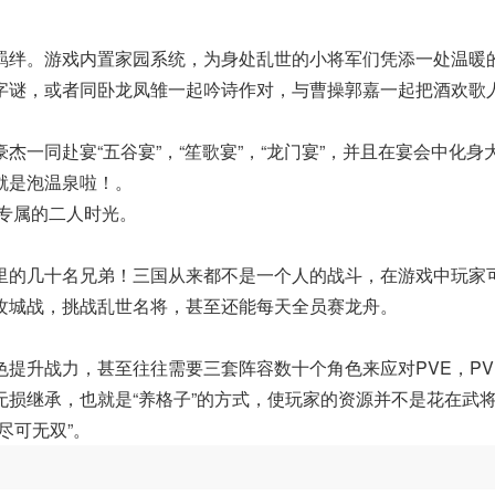
羁绊。游戏内置家园系统，为身处乱世的小将军们凭添一处温暖
字谜，或者同卧龙凤雏一起吟诗作对，与曹操郭嘉一起把酒欢歌
一同赴宴“五谷宴”，“笙歌宴”，“龙门宴”，并且在宴会中化身
就是泡温泉啦！。
专属的二人时光。
里的几十名兄弟！三国从来都不是一个人的战斗，在游戏中玩家
攻城战，挑战乱世名将，甚至还能每天全员赛龙舟。
提升战力，甚至往往需要三套阵容数十个角色来应对PVE，PV
损继承，也就是“养格子”的方式，使玩家的资源并不是花在武
尽可无双”。