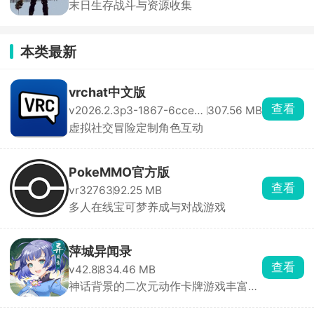
末日生存战斗与资源收集
本类最新
vrchat中文版
查看
v2026.2.3p3-1867-6cce167d74-Release
307.56 MB
虚拟社交冒险定制角色互动
PokeMMO官方版
查看
vr32763
92.25 MB
多人在线宝可梦养成与对战游戏
萍城异闻录
查看
v42.8
834.46 MB
神话背景的二次元动作卡牌游戏丰富
PVP玩法