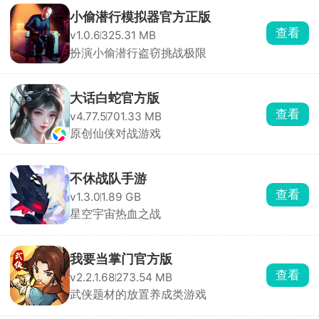
小偷潜行模拟器官方正版
查看
v1.0.6
325.31 MB
扮演小偷潜行盗窃挑战极限
大话白蛇官方版
查看
v4.77.5
701.33 MB
原创仙侠对战游戏
不休战队手游
查看
v1.3.0
1.89 GB
星空宇宙热血之战
我要当掌门官方版
查看
v2.2.1.68
273.54 MB
武侠题材的放置养成类游戏