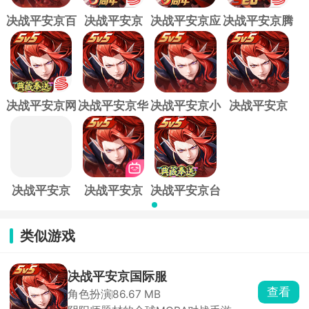
决战平安京百
决战平安京
决战平安京应
决战平安京腾
度版
vivo版
用宝版
讯版
决战平安京网
决战平安京华
决战平安京小
决战平安京
易版
为版
米渠道服
360版
决战平安京
决战平安京
决战平安京台
oppo版
bilibili版
服
类似游戏
决战平安京国际服
查看
角色扮演
86.67 MB