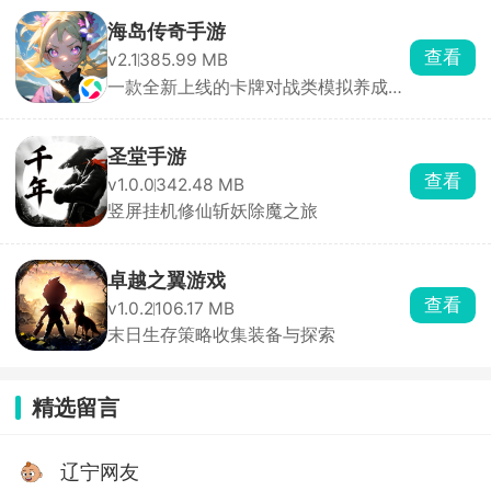
海岛传奇手游
查看
v2.1
385.99 MB
一款全新上线的卡牌对战类模拟养成游
戏
圣堂手游
查看
v1.0.0
342.48 MB
竖屏挂机修仙斩妖除魔之旅
卓越之翼游戏
查看
v1.0.2
106.17 MB
末日生存策略收集装备与探索
精选留言
辽宁网友