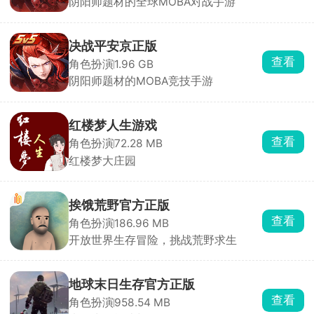
阴阳师题材的全球MOBA对战手游
决战平安京正版
查看
角色扮演
1.96 GB
阴阳师题材的MOBA竞技手游
红楼梦人生游戏
查看
角色扮演
72.28 MB
红楼梦大庄园
挨饿荒野官方正版
查看
角色扮演
186.96 MB
开放世界生存冒险，挑战荒野求生
地球末日生存官方正版
查看
角色扮演
958.54 MB