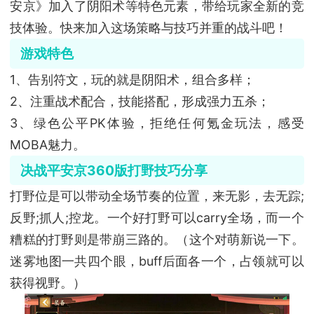
安京》加入了阴阳术等特色元素，带给玩家全新的竞
技体验。快来加入这场策略与技巧并重的战斗吧！
游戏特色
1、告别符文，玩的就是阴阳术，组合多样；
2、注重战术配合，技能搭配，形成强力五杀；
3、绿色公平PK体验，拒绝任何氪金玩法，感受
MOBA魅力。
决战平安京360版打野技巧分享
打野位是可以带动全场节奏的位置，来无影，去无踪;
反野;抓人;控龙。一个好打野可以carry全场，而一个
糟糕的打野则是带崩三路的。（这个对萌新说一下。
迷雾地图一共四个眼，buff后面各一个，占领就可以
获得视野。）