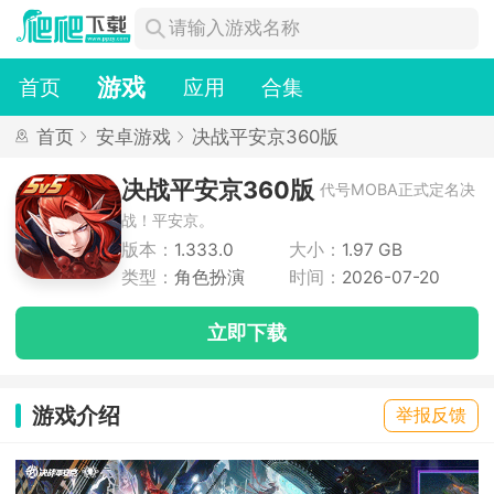
游戏
首页
应用
合集
首页
安卓游戏
决战平安京360版
决战平安京360版
代号MOBA正式定名决
战！平安京。
版本：
1.333.0
大小：
1.97 GB
类型：
角色扮演
时间：
2026-07-20
立即下载
游戏介绍
举报反馈