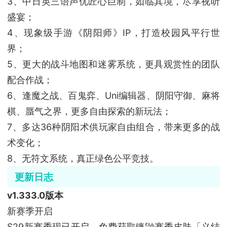
3、中日英三语声优匠心巨制，如临其境，尽享视听
盛宴；
4、现象级手游《阴阳师》IP，打造校园风平行世
界；
5、更大的战斗地图和迷雾系统，更具观赏性的团队
配合作战；
6、逢魔之战、百鬼弈、Uni编辑器、阴阳守御、麻将
棋、蜃气之界，更多自由探索的新玩法；
7、多达36种阴阳术供玩家自由组合，带来更多的战
术变化；
8、无符文系统，真正绿色公平竞技。
更新日志
v1.333.0版本
新赛季开启
S29新赛季现已开启，免费获取镰鼬赛季皮肤「义结