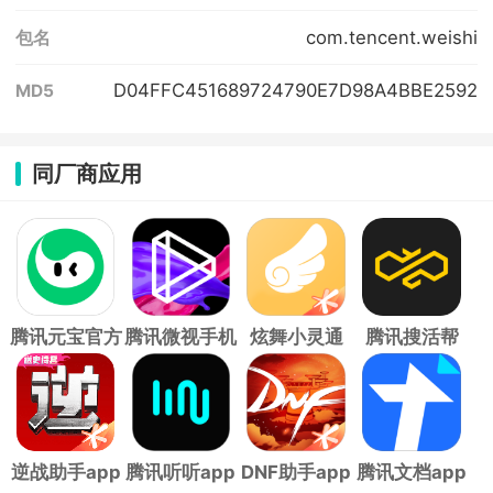
com.tencent.weishi
包名
D04FFC451689724790E7D98A4BBE2592
MD5
同厂商应用
腾讯元宝官方
腾讯微视手机
炫舞小灵通
腾讯搜活帮
版
版
app
app
逆战助手app
腾讯听听app
DNF助手app
腾讯文档app