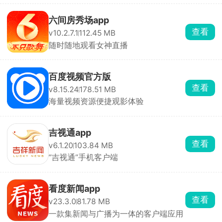
六间房秀场app
查看
v10.2.7.1
112.45 MB
随时随地观看女神直播
百度视频官方版
查看
v8.15.24
178.51 MB
海量视频资源便捷观影体验
吉视通app
查看
v6.1.20
103.84 MB
“吉视通”手机客户端
看度新闻app
查看
v23.3.0
81.78 MB
一款集新闻与广播为一体的客户端应用