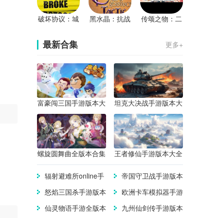
破坏协议：城
黑水晶：抗战
传颂之物：二
市在线
纪元战略版
人的白皇
最新合集
更多+
富豪闯三国手游版本大
坦克大决战手游版本大
全
全
螺旋圆舞曲全版本合集
王者修仙手游版本大全
辐射避难所online手
帝国守卫战手游版本
游版本大全
大全
怒焰三国杀手游版本
欧洲卡车模拟器手游
合集
版本合集
仙灵物语手游全版本
九州仙剑传手游版本