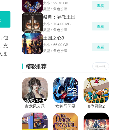
大小：
29.70 GB
查看
类型：
角色扮演
祭典：异教王国
址
大小：
704.00 MB
查看
类型：
角色扮演
，包
王国之心3
，充
大小：
66.00 GB
查看
类型：
角色扮演
入胜
精彩推荐
换一换
古龙风云录
女神异闻录
8位冒险2
3：Reload