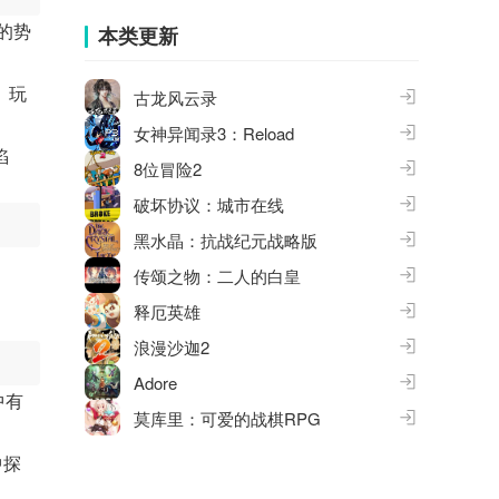
合集
大全
的势
本类更新
。玩
古龙风云录
女神异闻录3：Reload
陷
8位冒险2
破坏协议：城市在线
黑水晶：抗战纪元战略版
传颂之物：二人的白皇
释厄英雄
浪漫沙迦2
Adore
中有
莫库里：可爱的战棋RPG
中探