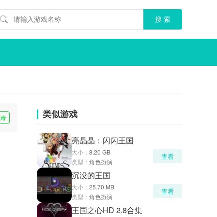
类似游戏
无毒
亮晶晶：闪闪王国
大小：
8.20 GB
查看
类型：
角色扮演
沉没的王国
大小：
25.70 MB
查看
类型：
角色扮演
王国之心HD 2.8合集