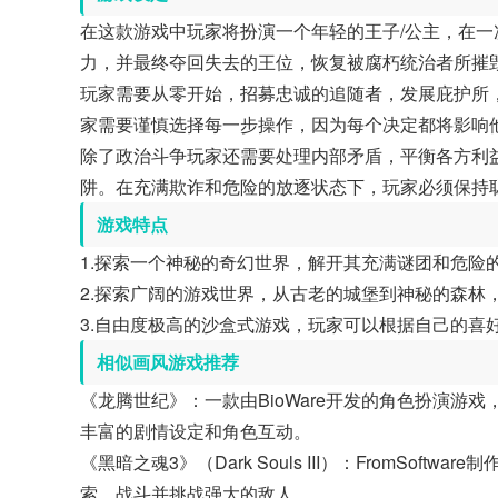
在这款游戏中玩家将扮演一个年轻的王子/公主，在
力，并最终夺回失去的王位，恢复被腐朽统治者所摧
玩家需要从零开始，招募忠诚的追随者，发展庇护所
家需要谨慎选择每一步操作，因为每个决定都将影响
除了政治斗争玩家还需要处理内部矛盾，平衡各方利
阱。在充满欺诈和危险的放逐状态下，玩家必须保持
游戏特点
1.探索一个神秘的奇幻世界，解开其充满谜团和危险
2.探索广阔的游戏世界，从古老的城堡到神秘的森林
3.自由度极高的沙盒式游戏，玩家可以根据自己的喜
相似画风游戏推荐
《龙腾世纪》：一款由BioWare开发的角色扮演
丰富的剧情设定和角色互动。
《黑暗之魂3》（Dark Souls III）：FromS
索、战斗并挑战强大的敌人。