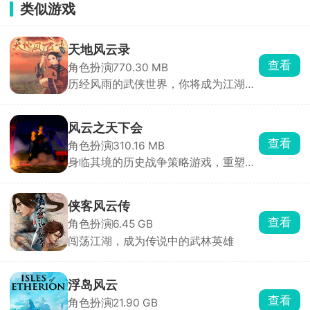
类似游戏
天地风云录
查看
角色扮演
770.30 MB
历经风雨的武侠世界，你将成为江湖传
奇的主角
风云之天下会
查看
角色扮演
310.16 MB
身临其境的历史战争策略游戏，重塑历
史争霸的传奇之旅
侠客风云传
查看
角色扮演
6.45 GB
闯荡江湖，成为传说中的武林英雄
浮岛风云
查看
角色扮演
21.90 GB