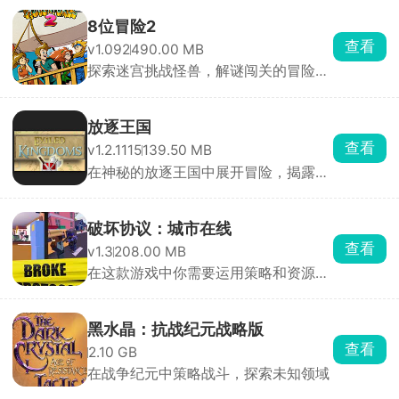
8位冒险2
查看
v1.092
490.00 MB
探索迷宫挑战怪兽，解谜闯关的冒险游
戏
放逐王国
查看
v1.2.1115
139.50 MB
在神秘的放逐王国中展开冒险，揭露真
相并重建王国
破坏协议：城市在线
查看
v1.3
208.00 MB
在这款游戏中你需要运用策略和资源管
理能力来建设和管理城市
黑水晶：抗战纪元战略版
查看
2.10 GB
在战争纪元中策略战斗，探索未知领域