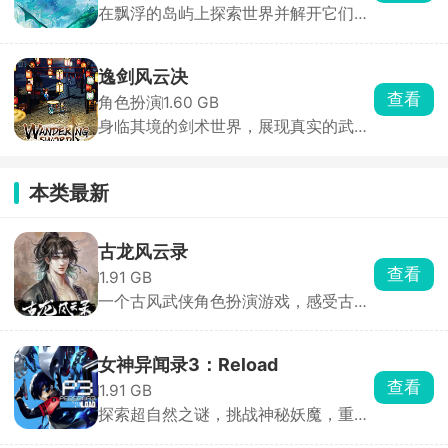
在飘浮的岛屿上探索世界并解开它们的
神秘之谜
逸剑风云决
查看
角色扮演
1.60 GB
身临其境的剑术世界，展现真实的武侠
江湖
本类最新
古龙风云录
查看
1.91 GB
一个古风武侠角色扮演游戏，感受古龙
小说中的独特江湖风情
女神异闻录3：Reload
查看
1.91 GB
探索超自然之谜，挑战神秘妖魔，重制
经典战斗RPG