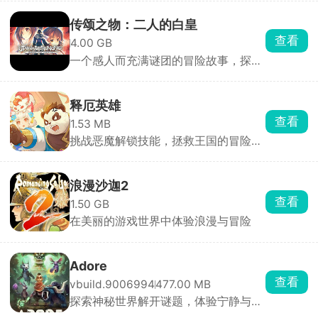
传颂之物：二人的白皇
查看
4.00 GB
一个感人而充满谜团的冒险故事，探寻
二人之间的羁绊
释厄英雄
查看
1.53 MB
挑战恶魔解锁技能，拯救王国的冒险动
作RPG游戏
浪漫沙迦2
查看
1.50 GB
在美丽的游戏世界中体验浪漫与冒险
Adore
查看
vbuild.9006994
477.00 MB
探索神秘世界解开谜题，体验宁静与美
妙的冒险