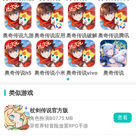
版
bilibili版
版
版
奥奇传说九游
奥奇传说应用
奥奇传说破解
奥奇传说腾讯
版
宝版
版
版
奥奇传说h5
奥奇传说小米
奥奇传说vivo
奥奇传说
渠道服
版
oppo版
类似游戏
杖剑传说官方版
查看
角色扮演
807.75 MB
异世界轻冒险放置RPG手游