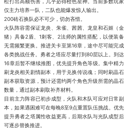
松打出高额伤害，几乎必得橙色星神。当前多数玩家
仅主力培养一队，二队也能爆发惊人输出。
200砖石换队必不可少，切勿吝惜。
火队阵容需保证龙炎、朱雀、茜茜、龙皇和石姬（金
猪）具备2盾、1刺客、2法师的属性搭配，以便装备
无需频繁更换。推进关卡至第16章，途中尽可能完成
各类挑战任务。勇者之塔应尽量打到80层以上。到达
16章后暂不继续推图，优先提升角色等级。集中精力
刷龙炎相关剧情副本，用于兑换传说魂；同时刷晶石
副本获取资源，预计还需约两个角色升级所需的晶石
数量，通过副本刷取补齐材料。
目前主力阵容已初步成型，火队和木队可应对日常副
本，如果遇困难可在每晚8至9点重置队伍挑战。优先
提升勇者之塔属性收益更高，后期水队与光队成型后
可逐步替换推进。