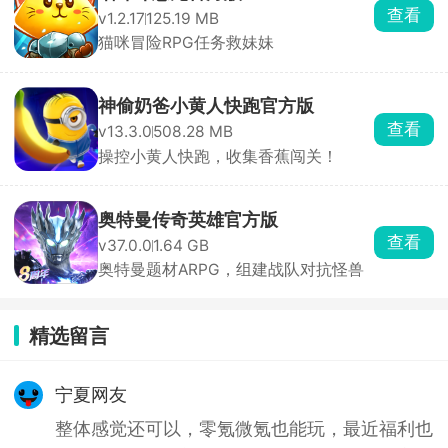
查看
v1.2.17
125.19 MB
猫咪冒险RPG任务救妹妹
神偷奶爸小黄人快跑官方版
查看
v13.3.0
508.28 MB
操控小黄人快跑，收集香蕉闯关！
奥特曼传奇英雄官方版
查看
v37.0.0
1.64 GB
奥特曼题材ARPG，组建战队对抗怪兽
精选留言
宁夏网友
整体感觉还可以，零氪微氪也能玩，最近福利也