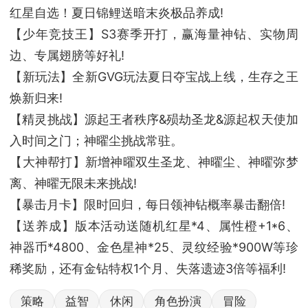
红星自选！夏日锦鲤送暗末炎极品养成!
【少年竞技王】S3赛季开打，赢海量神钻、实物周
边、专属翅膀等好礼!
【新玩法】全新GVG玩法夏日夺宝战上线，生存之王
焕新归来!
【精灵挑战】源起王者秩序&殒劫圣龙&源起权天使加
入时间之门；神曜尘挑战常驻。
【大神帮打】新增神曜双生圣龙、神曜尘、神曜弥梦
离、神曜无限未来挑战!
【暴击月卡】限时回归，每日领神钻概率暴击翻倍!
【送养成】版本活动送随机红星*4、属性橙+1*6、
神器币*4800、金色星神*25、灵纹经验*900W等珍
稀奖励，还有金钻特权1个月、失落遗迹3倍等福利!
策略
益智
休闲
角色扮演
冒险