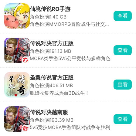
仙境传说RO手游
查看
角色扮演
1.40 GB
角色扮演MMORPG冒险战斗与社交结
合
传说对决官方正版
查看
角色扮演
191.13 MB
MOBA类手游5V5公平竞技与多样角色
圣翼传说官方正版
查看
角色扮演
406.51 MB
舰娘收集养成热血3D战斗！
传说对决越南服
查看
角色扮演
193.39 MB
5v5竞技MOBA手游组队对战争夺胜利