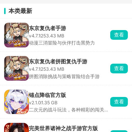
本类最新
东京复仇者手游
查看
v4.7.1
253.43 MB
动漫三消冒险与伙伴打击黑势力
东京复仇者拼图复仇手游
查看
v4.7.1
253.43 MB
拼图消除挑战与策略冒险结合手游
锚点降临官方版
查看
v2.1.0
1.35 GB
二次元的战斗玩法，各种精彩的闯关的
战斗
完美世界诸神之战手游官方版