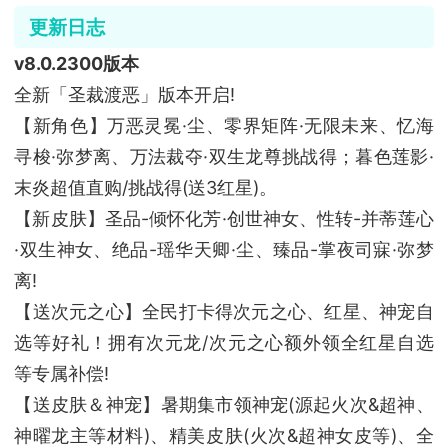
更新日志
v8.0.2300版本
全新「圣裁渡恶」版本开启!
【新角色】万恶灵冕·尘、零界矩阵·无限未来、忆海
寻梭·弥梦离、万法裁夺·双生龙尊挑战得；暮色莲影·
末炎超值直购/挑战得(送3红星)。
【新皮肤】圣品-倾怀化芳·创世神女、性转-并蒂莲心
·双生神女、绝品-瑶华天卿·尘、臻品-掌夜司寐·弥梦
离!
【送次元之心】全民打卡得次元之心、红星、神宠自
选等好礼！拥有次元龙/次元之心额外领全红星自选
等专属补偿!
【送皮肤＆神宠】暑期集市领神宠(源起火次&超神、
神曜龙主等材料)、精美皮肤(火次&超神女皮等)、全