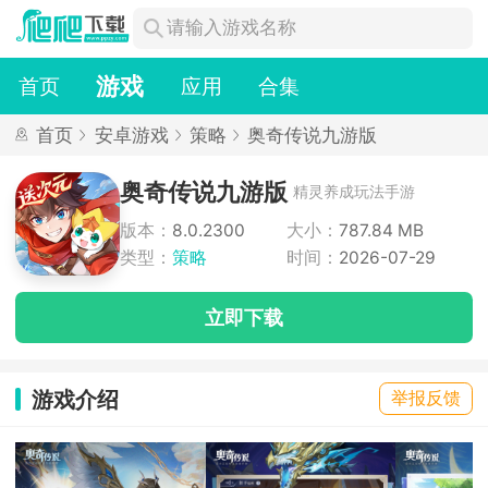
游戏
首页
应用
合集
首页
安卓游戏
策略
奥奇传说九游版
奥奇传说九游版
精灵养成玩法手游
版本：
8.0.2300
大小：
787.84 MB
类型：
策略
时间：
2026-07-29
立即下载
游戏介绍
举报反馈