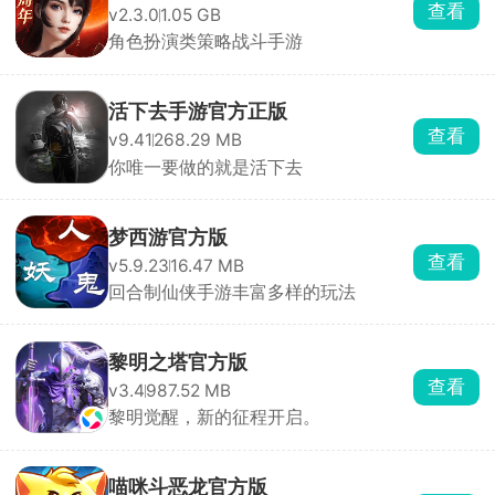
查看
v2.3.0
1.05 GB
角色扮演类策略战斗手游
活下去手游官方正版
查看
v9.41
268.29 MB
你唯一要做的就是活下去
梦西游官方版
查看
v5.9.23
16.47 MB
回合制仙侠手游丰富多样的玩法
黎明之塔官方版
查看
v3.4
987.52 MB
黎明觉醒，新的征程开启。
喵咪斗恶龙官方版