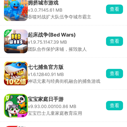
拥挤城市游戏
查看
v3.0.7
145.61 MB
吞噬对战扩大队伍争夺城市霸主
起床战争(Bed Wars)
查看
v1.9.75.1
147.39 MB
团队合作保护床铺，摧毁敌人
七七捕鱼官方版
查看
v1.6.12
840.91 MB
神话元素与经典街机融合的捕鱼游戏
宝宝家庭日手游
查看
v9.93.00.00
100.86 MB
宝宝巴士儿童家庭教育应用