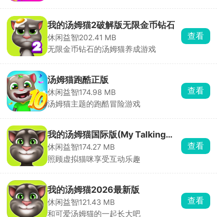
我的汤姆猫2破解版无限金币钻石
查看
休闲益智
202.41 MB
无限金币钻石的汤姆猫养成游戏
汤姆猫跑酷正版
查看
休闲益智
174.98 MB
汤姆猫主题的跑酷冒险游戏
我的汤姆猫国际版(My Talking
查看
休闲益智
174.27 MB
Tom)
照顾虚拟猫咪享受互动乐趣
我的汤姆猫2026最新版
查看
休闲益智
121.43 MB
和可爱汤姆猫的一起长大吧