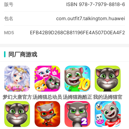
ISBN 978-7-7979-8818-6
版号
com.outfit7.talkingtom.huawei
包名
EFB42B9D268CB81196FE4A507D0EA4F2
MD5
同厂商游戏
梦幻大唐官方
汤姆猫总动员
汤姆猫跑酷正
我的汤姆猫官
版
手游
版
方版