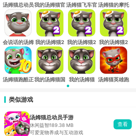
汤姆猫总动员
我的汤姆猫官
汤姆猫飞车官
汤姆猫的摩托
手游
方版
方正版
艇官方版
会说话的汤姆
我的汤姆猫2
我的汤姆猫2
我的汤姆猫2
猫官方正版
内购破解版
无限金币无限
破解版无限金
星星版
币钻石
汤姆猫跑酷正
我的汤姆猫国
我的汤姆猫
汤姆猫英雄跑
版
际版(My
2026最新版
酷安卓版
Talking
类似游戏
Tom)
汤姆猫总动员手游
查看
休闲益智
189.38 MB
可爱宠物养成与互动游戏