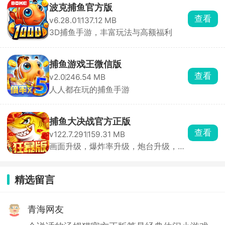
波克捕鱼官方版
查看
v6.28.01
137.12 MB
3D捕鱼手游，丰富玩法与高额福利
捕鱼游戏王微信版
查看
v2.0
246.54 MB
人人都在玩的捕鱼手游
捕鱼大决战官方正版
查看
v122.7.291
159.31 MB
画面升级，爆炸率升级，炮台升级，玩
法升级
精选留言
青海网友