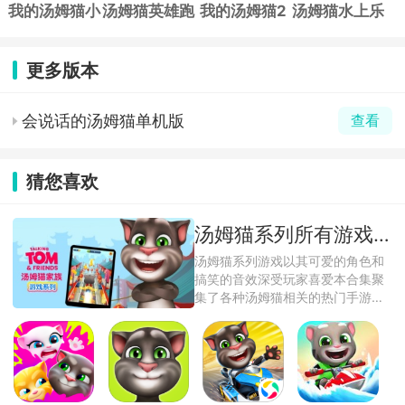
我的汤姆猫小
汤姆猫英雄跑
我的汤姆猫2
汤姆猫水上乐
米版
酷官方正版
手游
园官方版
更多版本
会说话的汤姆猫单机版
查看
猜您喜欢
汤姆猫系列所有游戏大全
汤姆猫系列游戏以其可爱的角色和
搞笑的音效深受玩家喜爱本合集聚
集了各种汤姆猫相关的热门手游，
不管是经典 ...