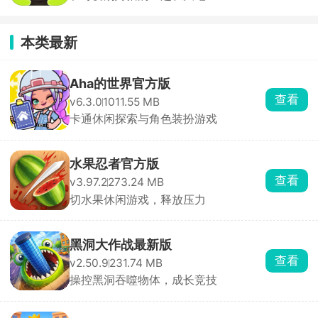
本类最新
Aha的世界官方版
查看
v6.3.0
1011.55 MB
卡通休闲探索与角色装扮游戏
水果忍者官方版
查看
v3.97.2
273.24 MB
切水果休闲游戏，释放压力
黑洞大作战最新版
查看
v2.50.9
231.74 MB
操控黑洞吞噬物体，成长竞技