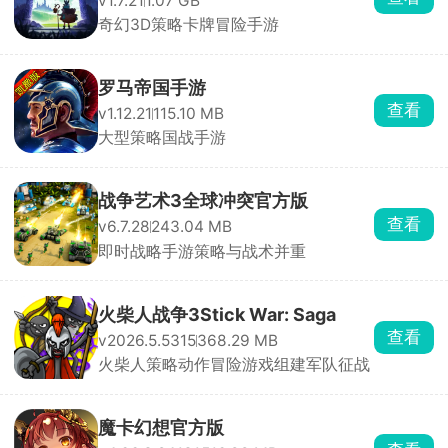
v1.7.21
1.07 GB
奇幻3D策略卡牌冒险手游
罗马帝国手游
查看
v1.12.21
115.10 MB
大型策略国战手游
战争艺术3全球冲突官方版
查看
v6.7.28
243.04 MB
即时战略手游策略与战术并重
火柴人战争3Stick War: Saga
查看
v2026.5.5315
368.29 MB
火柴人策略动作冒险游戏组建军队征战
魔卡幻想官方版