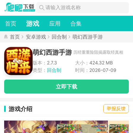
游戏
首页
应用
合集
首页
安卓游戏
回合制
萌幻西游手游
萌幻西游手游
历经重重险阻揭露取经真相
版本：
2.7.3
大小：
424.32 MB
类型：
回合制
时间：
2026-07-09
立即下载
游戏介绍
举报反馈