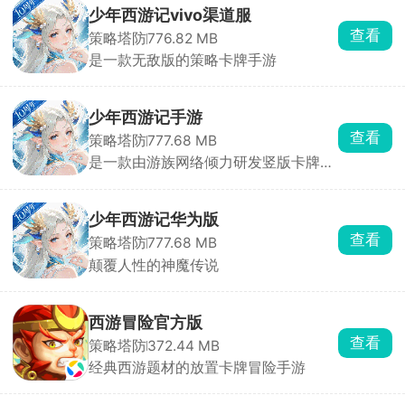
少年西游记vivo渠道服
查看
策略塔防
776.82 MB
是一款无敌版的策略卡牌手游
少年西游记手游
查看
策略塔防
777.68 MB
是一款由游族网络倾力研发竖版卡牌手
游
少年西游记华为版
查看
策略塔防
777.68 MB
颠覆人性的神魔传说
西游冒险官方版
查看
策略塔防
372.44 MB
经典西游题材的放置卡牌冒险手游