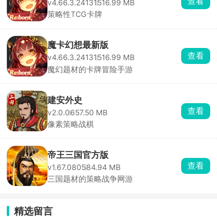
查看
v4.66.3.24131
516.99 MB
策略性TCG卡牌
魔卡幻想最新版
查看
v4.66.3.24131
516.99 MB
魔幻题材的卡牌冒险手游
建安外史
查看
v2.0.0
657.50 MB
像素策略战棋
帝王三国官方版
查看
v1.67.0805
84.94 MB
三国题材的策略战争网游
精选留言