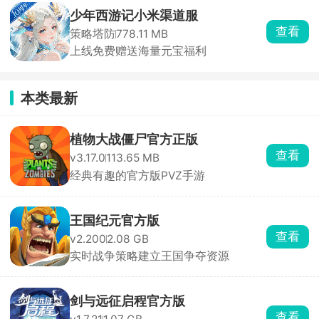
少年西游记小米渠道服
查看
策略塔防
778.11 MB
上线免费赠送海量元宝福利
本类最新
植物大战僵尸官方正版
查看
v3.17.0
113.65 MB
经典有趣的官方版PVZ手游
王国纪元官方版
查看
v2.200
2.08 GB
实时战争策略建立王国争夺资源
剑与远征启程官方版
查看