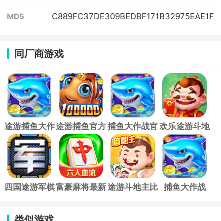
C889FC37DE309BEDBF171B32975EAE1F
MD5
同厂商游戏
途游捕鱼大作
途游捕鱼官方
捕鱼大作战官
欢乐途游斗地
战官方版
正版
方正版
主手机版
四国途游军棋
富豪麻将最新
途游斗地主比
捕鱼大作战
手机版
版
赛版官方版
3D版官方正
版
类似游戏