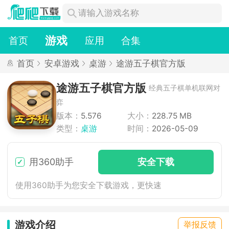
游戏
首页
应用
合集
首页
安卓游戏
桌游
途游五子棋官方版
途游五子棋官方版
经典五子棋单机联网对
弈
版本：
5.576
大小：
228.75 MB
类型：
桌游
时间：
2026-05-09
用360助手
安
全下
载
使用360助手为您安全下载游戏，更快速
游戏介绍
举报反馈