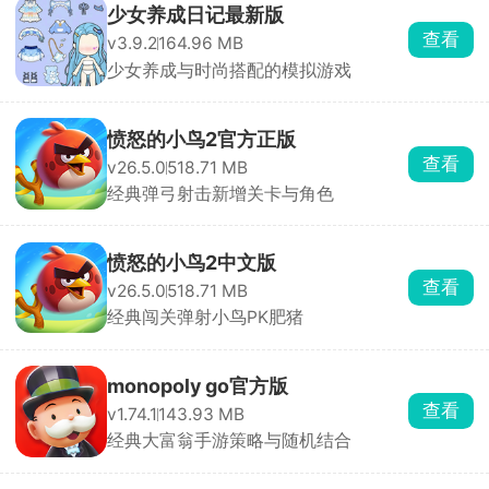
少女养成日记最新版
查看
v3.9.2
164.96 MB
少女养成与时尚搭配的模拟游戏
愤怒的小鸟2官方正版
查看
v26.5.0
518.71 MB
经典弹弓射击新增关卡与角色
愤怒的小鸟2中文版
查看
v26.5.0
518.71 MB
经典闯关弹射小鸟PK肥猪
monopoly go官方版
查看
v1.74.1
143.93 MB
经典大富翁手游策略与随机结合