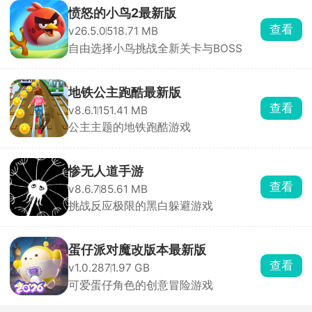
愤怒的小鸟2最新版
查看
v26.5.0
518.71 MB
自由选择小鸟挑战全新关卡与BOSS
地铁公主跑酷最新版
查看
v8.6.1
151.41 MB
公主主题的地铁跑酷游戏
惨无人道手游
查看
v8.6.7
85.61 MB
挑战反应极限的黑白躲避游戏
蛋仔派对魔改版本最新版
查看
v1.0.287
1.97 GB
可爱蛋仔角色的创意冒险游戏