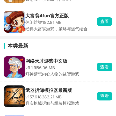
大富翁4fun官方正版
查看
休闲益智
182.81 MB
经典大富翁游戏，策略与运气结合
本类最新
网络天才游戏中文版
查看
v9.1.9
66.06 MB
灯神猜想内心人物的益智游戏
武器拆卸模拟器最新版
查看
v157.618
282.21 MB
真实枪械拆卸与组装模拟游戏