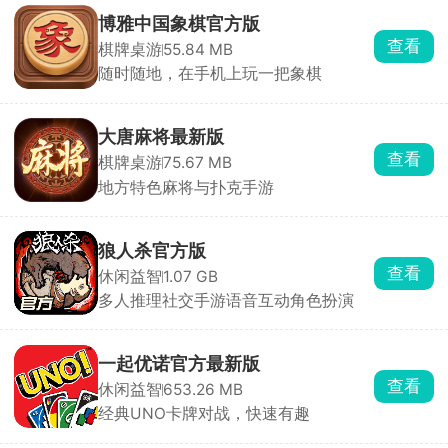
博雅中国象棋官方版
查看
棋牌桌游
55.84 MB
随时随地，在手机上玩一把象棋
大唐麻将最新版
查看
棋牌桌游
75.67 MB
地方特色麻将与扑克手游
狼人杀官方版
查看
休闲益智
1.07 GB
多人推理社交手游语音互动角色扮演
一起优诺官方最新版
查看
休闲益智
653.26 MB
经典UNO卡牌对战，快速有趣