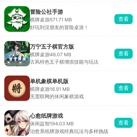
冒险公社手游
查看
棋牌桌游
571.71 MB
好玩到没朋友的冒险桌游！
万宁五子棋官方版
查看
棋牌桌游
46.07 MB
古风特色五子棋增添技能与玩法
单机象棋单机版
查看
棋牌桌游
16.91 MB
无需联网的休闲象棋游戏
心愈纸牌游戏
查看
休闲益智
194.03 MB
治愈系纸牌游戏经典玩法与多样挑战