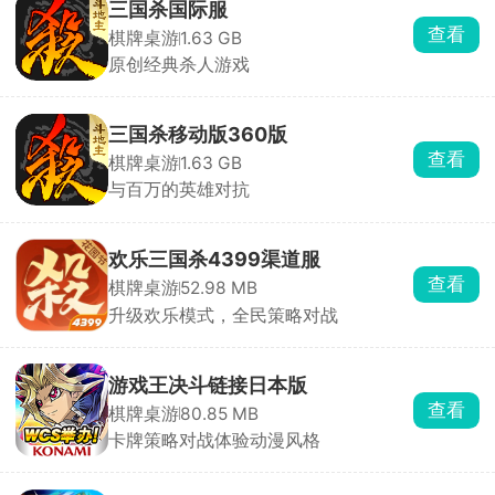
三国杀国际服
查看
棋牌桌游
1.63 GB
原创经典杀人游戏
三国杀移动版360版
查看
棋牌桌游
1.63 GB
与百万的英雄对抗
欢乐三国杀4399渠道服
查看
棋牌桌游
52.98 MB
升级欢乐模式，全民策略对战
游戏王决斗链接日本版
查看
棋牌桌游
80.85 MB
卡牌策略对战体验动漫风格