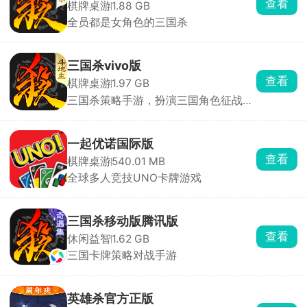
查看
棋牌桌游
1.88 GB
全员都是女角色的三国杀
三国杀vivo版
查看
棋牌桌游
1.97 GB
三国杀策略手游，扮演三国角色征战天
下
一起优诺国际版
查看
棋牌桌游
540.01 MB
全球多人竞技UNO卡牌游戏
三国杀移动版腾讯版
查看
休闲益智
1.62 GB
三国卡牌策略对战手游
英雄杀官方正版