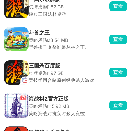
查看
棋牌桌游
1.62 GB
经典三国题材桌游
斗兽之王
查看
策略塔防
28.54 MB
野兽棋子厮杀谁是丛林之王。
三国杀百度版
查看
棋牌桌游
1.97 GB
竞技类回合制原创经典杀人游戏
海战棋2官方正版
查看
策略塔防
115.92 MB
策略海战对抗实时多人竞技