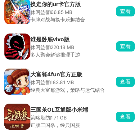
换走你的ur卡官方版
查看
休闲益智
66.85 MB
卡牌对战与换卡乐趣结合
谁是卧底vivo版
查看
休闲益智
220.18 MB
多人聚会解谜推理手游
大富翁4fun官方正版
查看
休闲益智
182.81 MB
经典大富翁游戏，策略与运气结合
三国杀OL互通版小米端
查看
策略塔防
1.71 GB
正版三国杀，经典国服