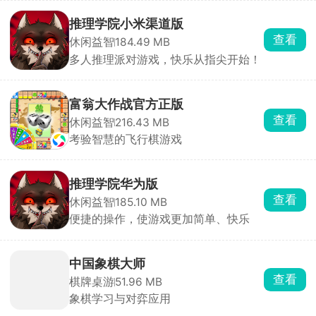
推理学院小米渠道版
查看
休闲益智
184.49 MB
多人推理派对游戏，快乐从指尖开始！
富翁大作战官方正版
查看
休闲益智
216.43 MB
考验智慧的飞行棋游戏
推理学院华为版
查看
休闲益智
185.10 MB
便捷的操作，使游戏更加简单、快乐
中国象棋大师
查看
棋牌桌游
51.96 MB
象棋学习与对弈应用