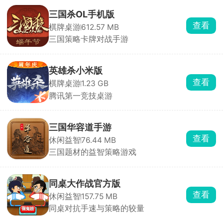
三国杀OL手机版
查看
棋牌桌游
612.57 MB
三国策略卡牌对战手游
英雄杀小米版
查看
棋牌桌游
1.23 GB
腾讯第一竞技桌游
三国华容道手游
查看
休闲益智
76.44 MB
三国题材的益智策略游戏
同桌大作战官方版
查看
休闲益智
157.75 MB
同桌对抗手速与策略的较量