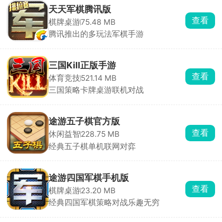
天天军棋腾讯版
查看
棋牌桌游
75.48 MB
腾讯推出的多玩法军棋手游
三国Kill正版手游
查看
体育竞技
521.14 MB
三国策略卡牌桌游联机对战
途游五子棋官方版
查看
休闲益智
228.75 MB
经典五子棋单机联网对弈
途游四国军棋手机版
查看
棋牌桌游
23.20 MB
经典四国军棋策略对战乐趣无穷