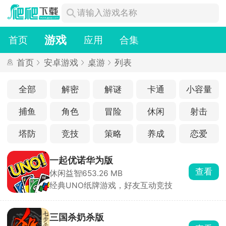
游戏
首页
应用
合集
首页
安卓游戏
桌游
列表
全部
解密
解谜
卡通
小容量
捕鱼
角色
冒险
休闲
射击
塔防
竞技
策略
养成
恋爱
一起优诺华为版
查看
休闲益智
653.26 MB
经典UNO纸牌游戏，好友互动竞技
三国杀奶杀版