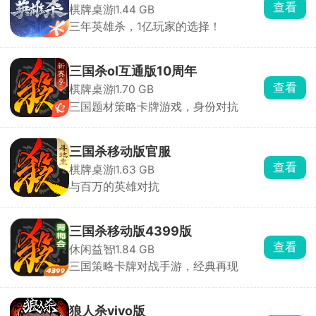
查看
棋牌桌游
1.44 GB
三年英雄杀，1亿玩家的选择！
三国杀ol互通版10周年
查看
棋牌桌游
1.70 GB
三国题材策略卡牌游戏，身份对抗
三国杀移动版官服
查看
棋牌桌游
1.63 GB
与百万的英雄对抗
三国杀移动版4399版
查看
休闲益智
1.84 GB
三国策略卡牌对战手游，经典再现
狼人杀vivo版