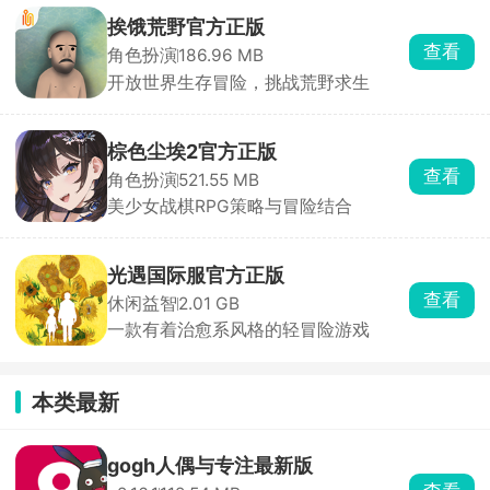
挨饿荒野官方正版
查看
角色扮演
186.96 MB
开放世界生存冒险，挑战荒野求生
棕色尘埃2官方正版
查看
角色扮演
521.55 MB
美少女战棋RPG策略与冒险结合
光遇国际服官方正版
查看
休闲益智
2.01 GB
一款有着治愈系风格的轻冒险游戏
本类最新
gogh人偶与专注最新版