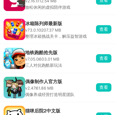
查看
v2.16.1
112.54 MB
放松休闲的虚拟陪伴游戏
冰箱陈列师最新版
查看
v73.0.10
207.37 MB
整理冰箱挑战关卡，解压益智游戏
地铁跑酷抢先版
查看
v7.05.0
603.01 MB
三人对抗跑酷新玩法
偶像制作人官方版
查看
v2.47
61.86 MB
偶像养成经营打造明星团队
猫咪后院2中文版