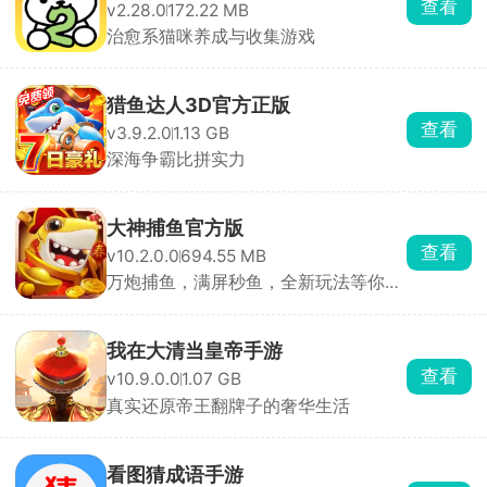
查看
v2.28.0
172.22 MB
治愈系猫咪养成与收集游戏
猎鱼达人3D官方正版
查看
v3.9.2.0
1.13 GB
深海争霸比拼实力
大神捕鱼官方版
查看
v10.2.0.0
694.55 MB
万炮捕鱼，满屏秒鱼，全新玩法等你轻
松捕鱼。
我在大清当皇帝手游
查看
v10.9.0.0
1.07 GB
真实还原帝王翻牌子的奢华生活
看图猜成语手游