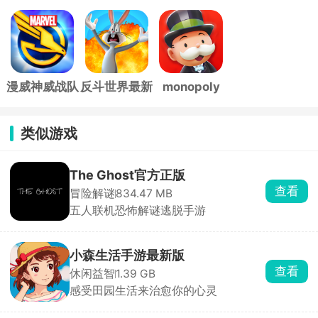
漫威神威战队
反斗世界最新
monopoly
最新版
版
go官方版
类似游戏
The Ghost官方正版
查看
冒险解谜
834.47 MB
五人联机恐怖解谜逃脱手游
小森生活手游最新版
查看
休闲益智
1.39 GB
感受田园生活来治愈你的心灵