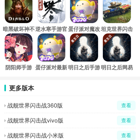
暗黑破坏神不
逆水寒手游官
蛋仔派对魔改
坦克世界闪击
朽官方正版
方版
版本最新版
战官服
阴阳师手游
蛋仔派对最新
明日之后手游
明日之后网易
版
官方版
更多版本
战舰世界闪击战360版
查看
战舰世界闪击战vivo版
查看
战舰世界闪击战小米版
查看