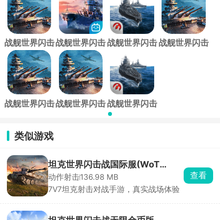
战舰世界闪击
战舰世界闪击
战舰世界闪击
战舰世界闪击
战应用宝版
战bilibili版
战国际服
战手游
(Warships
Blitz)
战舰世界闪击
战舰世界闪击
战舰世界闪击
战网易版
战百度版
战亚服
类似游戏
坦克世界闪击战国际服(WoT
查看
动作射击
136.98 MB
Blitz)
7V7坦克射击对战手游，真实战场体验