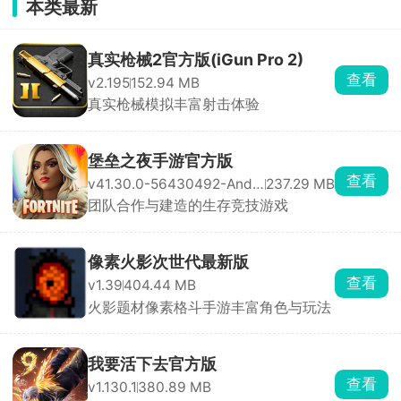
本类最新
真实枪械2官方版(iGun Pro 2)
查看
v2.195
152.94 MB
真实枪械模拟丰富射击体验
堡垒之夜手游官方版
查看
v41.30.0-56430492-Android
237.29 MB
团队合作与建造的生存竞技游戏
像素火影次世代最新版
查看
v1.39
404.44 MB
火影题材像素格斗手游丰富角色与玩法
我要活下去官方版
查看
v1.130.1
380.89 MB