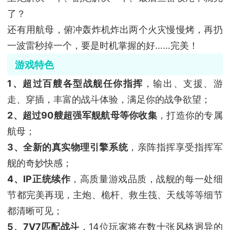
了？
还有用航母，俯冲轰炸机炸出两个火灾慢慢烤，再扔
一波雷秒掉一个，要是时机掌握的好……完美！
游戏特色
1、超过百艘各型战舰任你指挥
，输出、支援、游
走、穿插，丰富的战斗体验，满足你的战争欲望；
2、超过90艘超强军舰航母等你收集
，打造你的专属
航母；
3、全新的真实物理引擎系统
，亲阵指挥享受指挥军
舰的奇妙快感；
4、IP正统续作
，高质量游戏品质，战舰的每一处细
节都完美再现，主炮、桅杆、救生筏、天线等等细节
都清晰可见；
5、7V7匹配战斗
，14位玩家将在数十张风格迥异的