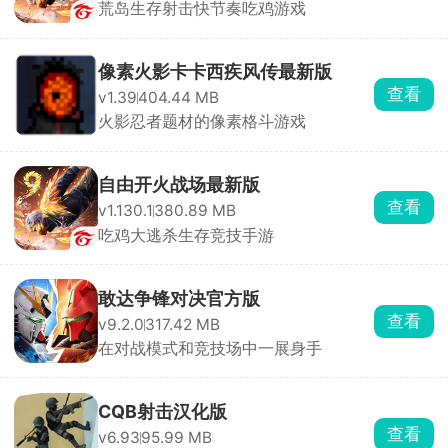
荒岛生存射击快节奏吃鸡游戏
像素火影卡卡西疾风传最新版
查看
v1.39
404.44 MB
火影忍者题材的像素格斗游戏
自由开火战场最新版
查看
v1.130.1
380.89 MB
吃鸡大逃杀生存竞技手游
敢达争锋对决官方版
查看
v9.2.0
317.42 MB
在对战模式和竞技场中一展身手
CQB射击汉化版
查看
v6.93
95.99 MB