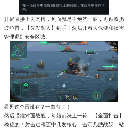
开局直接上去肉搏，见面就是主炮洗一波，再贴脸扔
波鱼雷，【先发制人】到手！然后开着大保健和损害
管理退到安全区域。
看见这个雷没有？一血有了！
然后瞄准对面战舰，每艘都洗上一轮，【全面打击】
稳稳的！射击过程还中几发核心，击沉几艘战舰！站