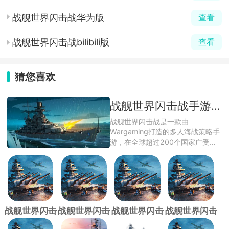
战舰世界闪击战华为版
查看
战舰世界闪击战bilibili版
查看
猜您喜欢
战舰世界闪击战手游全版本汇总
战舰世界闪击战是一款由
Wargaming打造的多人海战策略手
游，在全球超过200个国家广受欢
迎游戏完美移植了PC版 ...
战舰世界闪击
战舰世界闪击
战舰世界闪击
战舰世界闪击
战360版
战vivo版
战小米版
战华为版