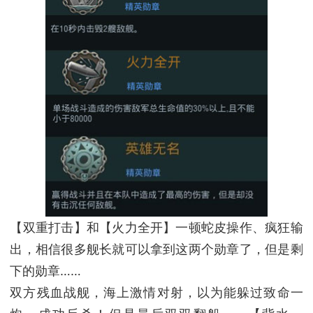
【双重打击】和【火力全开】一顿蛇皮操作、疯狂输
出，相信很多舰长就可以拿到这两个勋章了，但是剩
下的勋章……
双方残血战舰，海上激情对射，以为能躲过致命一