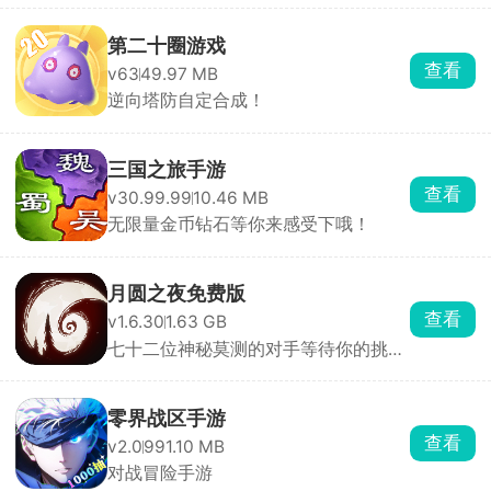
第二十圈游戏
查看
v63
49.97 MB
逆向塔防自定合成！
三国之旅手游
查看
v30.99.99
10.46 MB
无限量金币钻石等你来感受下哦！
月圆之夜免费版
查看
v1.6.30
1.63 GB
七十二位神秘莫测的对手等待你的挑
战！
零界战区手游
查看
v2.0
991.10 MB
对战冒险手游