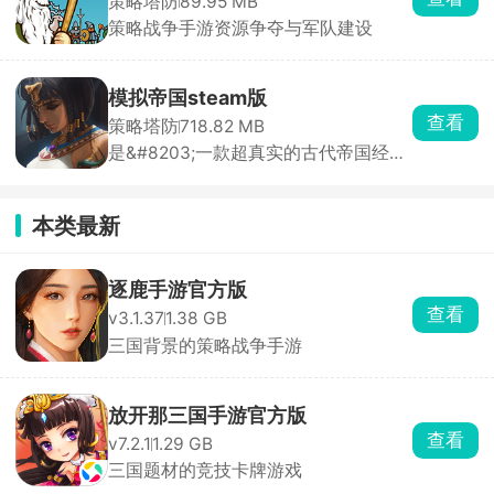
策略塔防
89.95 MB
策略战争手游资源争夺与军队建设
模拟帝国steam版
查看
策略塔防
718.82 MB
是&#8203;一款超真实的古代帝国经营
养成类游戏
本类最新
逐鹿手游官方版
查看
v3.1.37
1.38 GB
三国背景的策略战争手游
放开那三国手游官方版
查看
v7.2.1
1.29 GB
三国题材的竞技卡牌游戏