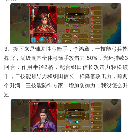
3、接下来是辅助性弓箭手，李鸿章，一技能弓兵指
挥官，满级周围全体弓箭手攻击力 50%，光环持续3
回合，作用半径2格，配合织田信长攻击力轻松破
千，二技能领导力和织田信长一样降低攻击力，前两
个升满，三技能防御专家，增加防御力，我没怎么升
过。