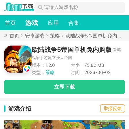
游戏
首页
应用
合集
首页
安卓游戏
策略
欧陆战争5帝国单机免内购
版
欧陆战争5帝国单机免内购版
策略
战争手游建立强大帝国
版本：
1.2.0
大小：
75.82 MB
类型：
策略
时间：
2026-06-02
立即下载
游戏介绍
举报反馈