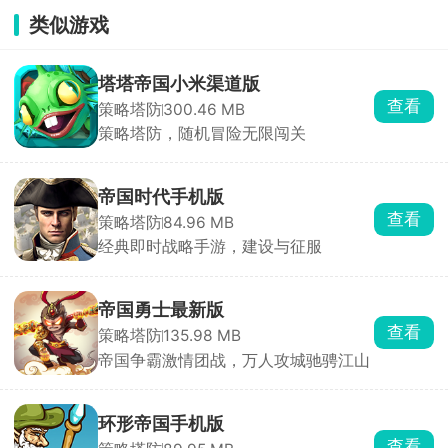
类似游戏
塔塔帝国小米渠道版
查看
策略塔防
300.46 MB
策略塔防，随机冒险无限闯关
帝国时代手机版
查看
策略塔防
84.96 MB
经典即时战略手游，建设与征服
帝国勇士最新版
查看
策略塔防
135.98 MB
帝国争霸激情团战，万人攻城驰骋江山
环形帝国手机版
查看