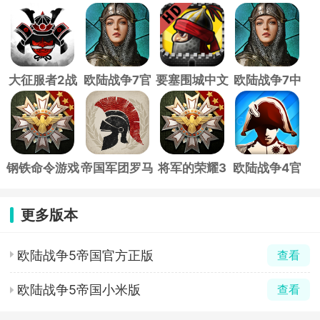
大征服者2战
欧陆战争7官
要塞围城中文
欧陆战争7中
国时代官方正
方正版
版
世纪官方版
版
钢铁命令游戏
帝国军团罗马
将军的荣耀3
欧陆战争4官
手游官方版
官方正版
方版
更多版本
欧陆战争5帝国官方正版
查看
欧陆战争5帝国小米版
查看