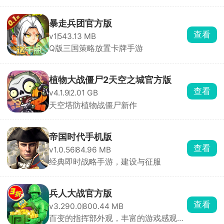
暴走兵团官方版
查看
v1
543.13 MB
Q版三国策略放置卡牌手游
植物大战僵尸2天空之城官方版
查看
v4.1.9
2.01 GB
天空塔防植物战僵尸新作
帝国时代手机版
查看
v1.0.56
84.96 MB
经典即时战略手游，建设与征服
兵人大战官方版
查看
v3.290.0
800.44 MB
百变的指挥部外观，丰富的游戏感观不