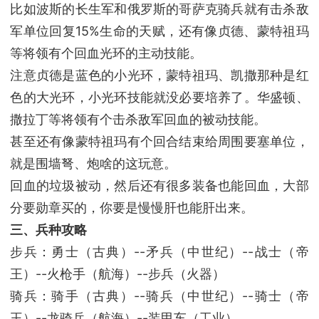
比如波斯的长生军和俄罗斯的哥萨克骑兵就有击杀敌
军单位回复15%生命的天赋，还有像贞德、蒙特祖玛
等将领有个回血光环的主动技能。
注意贞德是蓝色的小光环，蒙特祖玛、凯撒那种是红
色的大光环，小光环技能就没必要培养了。华盛顿、
撒拉丁等将领有个击杀敌军回血的被动技能。
甚至还有像蒙特祖玛有个回合结束给周围要塞单位，
就是围墙弩、炮啥的这玩意。
回血的垃圾被动，然后还有很多装备也能回血，大部
分要勋章买的，你要是慢慢肝也能肝出来。
三、兵种攻略
步兵：勇士（古典）--矛兵（中世纪）--战士（帝
王）--火枪手（航海）--步兵（火器）
骑兵：骑手（古典）--骑兵（中世纪）--骑士（帝
王）--龙骑兵（航海）--装甲车（工业）