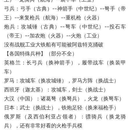
弓兵：弓手（古典）--神箭手（中世纪）--弩手（帝
王）--来复枪兵（航海）--重机枪（火器）
炮兵：攻城锤（古典）--弩车（中世纪）--投石车
（帝王）--加农炮（火器）--火炮（工业）
没有战舰工业大铁船有可能被阿兹特克捅破
【各国特殊兵种】（部分不全）
英格兰：长弓兵（换神箭手），履带战车（换装甲
车）
罗马：攻城车（换攻城锤），罗马方阵（换战士）
西班牙（迦太基）：攻城车，剑士（换战士）
大汉（中国）：诸葛弩（换弩兵），火龙（换弩车）
日本：武士（换战士），铁炮足轻（换来福枪手）
俄罗斯（及西伯利亚占领者）：骠骑兵（换龙骑
兵），还有非常好看的火枪手兵模