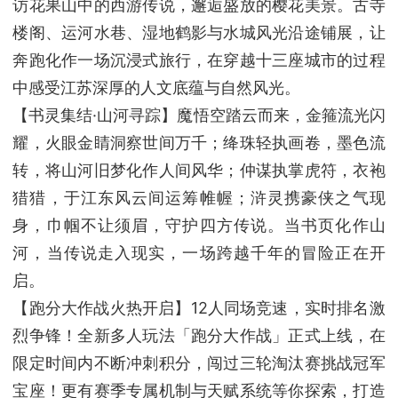
访花果山中的西游传说，邂逅盛放的樱花美景。古寺
楼阁、运河水巷、湿地鹤影与水城风光沿途铺展，让
奔跑化作一场沉浸式旅行，在穿越十三座城市的过程
中感受江苏深厚的人文底蕴与自然风光。
【书灵集结·山河寻踪】魔悟空踏云而来，金箍流光闪
耀，火眼金睛洞察世间万千；绛珠轻执画卷，墨色流
转，将山河旧梦化作人间风华；仲谋执掌虎符，衣袍
猎猎，于江东风云间运筹帷幄；浒灵携豪侠之气现
身，巾帼不让须眉，守护四方传说。当书页化作山
河，当传说走入现实，一场跨越千年的冒险正在开
启。
【跑分大作战火热开启】12人同场竞速，实时排名激
烈争锋！全新多人玩法「跑分大作战」正式上线，在
限定时间内不断冲刺积分，闯过三轮淘汰赛挑战冠军
宝座！更有赛季专属机制与天赋系统等你探索，打造