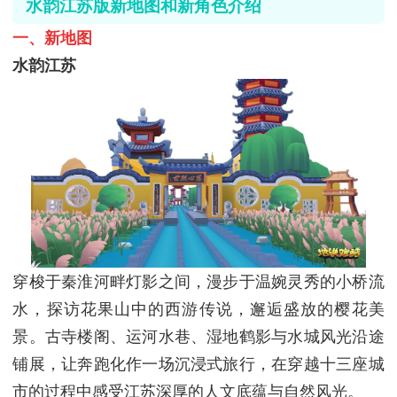
水韵江苏版新地图和新角色介绍
一、新地图
水韵江苏
穿梭于秦淮河畔灯影之间，漫步于温婉灵秀的小桥流
水，探访花果山中的西游传说，邂逅盛放的樱花美
景。古寺楼阁、运河水巷、湿地鹤影与水城风光沿途
铺展，让奔跑化作一场沉浸式旅行，在穿越十三座城
市的过程中感受江苏深厚的人文底蕴与自然风光。