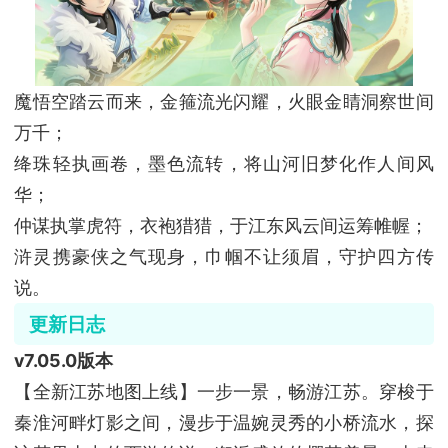
魔悟空踏云而来，金箍流光闪耀，火眼金睛洞察世间
万千；
绛珠轻执画卷，墨色流转，将山河旧梦化作人间风
华；
仲谋执掌虎符，衣袍猎猎，于江东风云间运筹帷幄；
浒灵携豪侠之气现身，巾帼不让须眉，守护四方传
说。
更新日志
v7.05.0版本
【全新江苏地图上线】一步一景，畅游江苏。穿梭于
秦淮河畔灯影之间，漫步于温婉灵秀的小桥流水，探