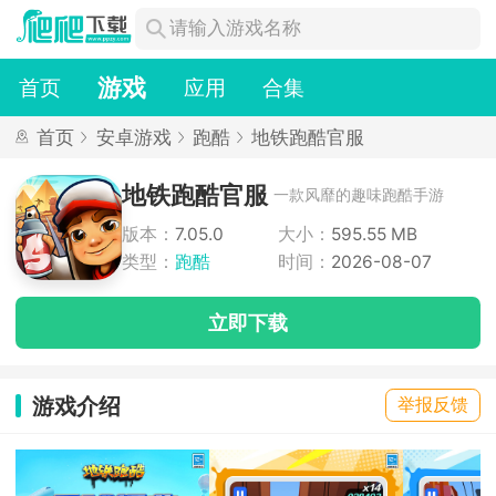
游戏
首页
应用
合集
首页
安卓游戏
跑酷
地铁跑酷官服
地铁跑酷官服
一款风靡的趣味跑酷手游
版本：
7.05.0
大小：
595.55 MB
类型：
跑酷
时间：
2026-08-07
立即下载
游戏介绍
举报反馈