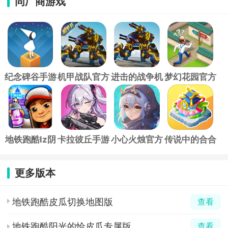
同厂商游戏
纪念碑谷手游
机甲战队官方
进击的战争机
梦幻花园官方
正版
器
正版
地铁跑酷lz阴
卡拉彼丘手游
小心火烛官方
传说中的合合
森车站版
版
岛手游
更多版本
地铁跑酷皮瓜切换地图版
查看
地铁跑酷阳光的恰皮瓜专属版
查看