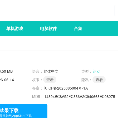
单机游戏
电脑软件
合集
6.50 MB
语言：
简体中文
类型：
运动
26-06-14
权限：
查看
隐私：
查看
备案：
闽ICP备2025085004号-1A
MD5：
14894BC8A52FC336A2C940668EC08275
苹果下载
需跳转到AppStore下载