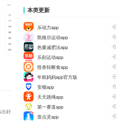
集
本类更新
乐动力app
凯格尔运动app
热量减肥法app
乐刻运动app
怪兽轻断食app
年糕妈妈app官方版
安顿app
天天跳绳app
第一赛道app
练出好
壹点灵app