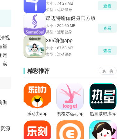
大小：
74.27 MB
查看
类型：
运动健身
昂迈特瑜伽健身官方版
大小：
204.60 MB
查看
类型：
运动健身
高清视
365瑜伽app
有量
大小：
67.63 MB
查看
还是
类型：
运动健身
，实
精彩推荐
换一换
瑜伽
乐动力app
凯格尔运动ap
热量减肥法ap
p
p
位资源