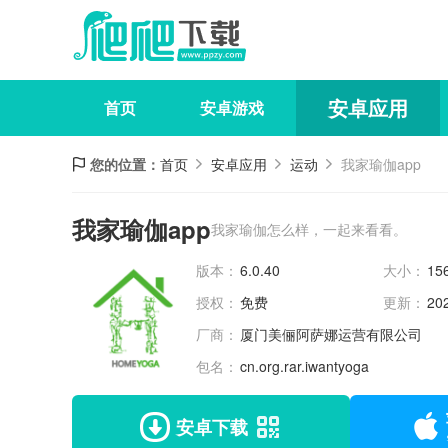
安卓应用
首页
安卓游戏
您的位置：
首页
安卓应用
运动
我家瑜伽app
我家瑜伽app
我家瑜伽怎么样，一起来看看。
版本：
6.0.40
大小：
15
授权：
免费
更新：
20
厂商：
厦门美俪阿萨娜运营有限公司
包名：
cn.org.rar.iwantyoga
安卓下载